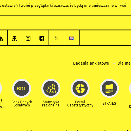
any ustawień Twojej przeglądarki oznacza, że będą one umieszczane w Twoi
Badania ankietowe
Dla m
ne
Bank Danych
Statystyka
Portal
um
STRATEG
Lokalnych
regionalna
Geostatystyczny
wca
K