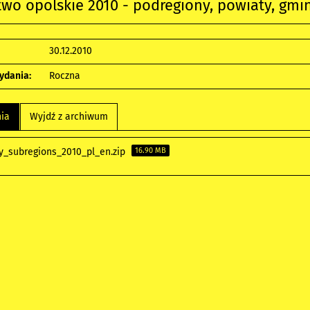
o opolskie 2010 - podregiony, powiaty, gmi
30.12.2010
ydania:
Roczna
nia
Wyjdź z archiwum
y_subregions_2010_pl_en.zip
16.90 MB