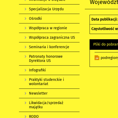
Województw
Specjalizacja Urzędu
Ośrodki
Data publikacji:
Współpraca w regionie
Częstotliwość w
Współpraca zagraniczna US
Pliki do pobra
Seminaria i konferencje
Patronaty honorowe
podregion
Dyrektora US
Infografiki
Praktyki studenckie i
wolontariat
Newsletter
Likwidacja/sprzedaż
majątku
RODO