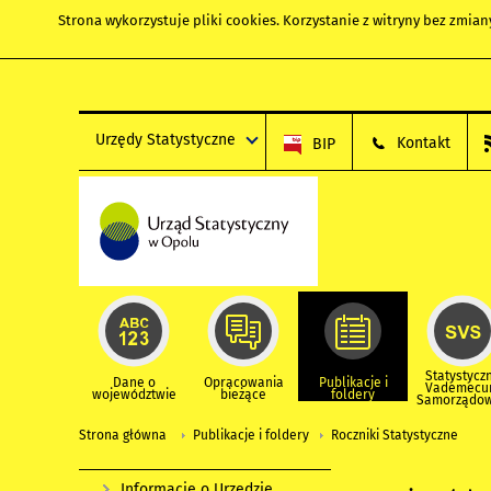
Strona wykorzystuje
pliki cookies
. Korzystanie z witryny bez zmi
Urzędy Statystyczne
Kontakt
BIP
Statystycz
Dane o
Opracowania
Publikacje i
Vademec
województwie
bieżące
foldery
Samorządo
Strona główna
Publikacje i foldery
Roczniki Statystyczne
Informacje o Urzędzie