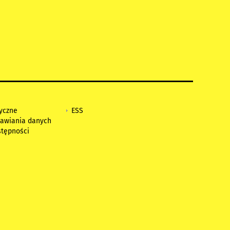
tyczne
ESS
awiania danych
stępności