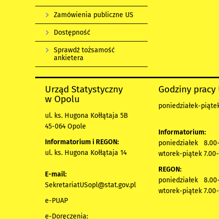
Zamówienia publiczne US
Dostępność
Sprawdź tożsamość
ankietera
Urząd Statystyczny
Godziny pracy
w Opolu
poniedziałek-piątek
ul. ks. Hugona Kołłątaja 5B
45-064 Opole
Informatorium:
Informatorium i REGON:
poniedziałek 8.00-
ul. ks. Hugona Kołłątaja 14
wtorek-piątek 7.00-
REGON:
E-mail:
poniedziałek 8.00-
SekretariatUSopl@stat.gov.pl
wtorek-piątek 7.00-
e-PUAP
e-Doręczenia: