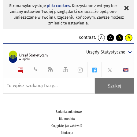
Strona wykorzystuje
pliki cookies
. Korzystanie z witryny bez
zmiany ustawień Twojej przeglądarki oznacza, że będą one
umieszczane w Twoim urządzeniu końcowym. Zawsze możesz
zmienić te ustawienia.
Kontrast:
A
A
A
A
kontrast
kontrast
kontrast
kontra
domyślny
biały
żółty
czarny
Urzędy Statystyczne
tekst
tekst
tekst
na
na
na
czarnym
czarnym
żółtym
Badania ankietowe
Dla mediów
Co, gdzie, jak załatwić?
Edukacja