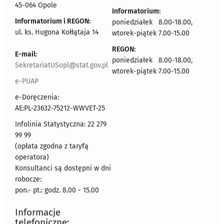
45-064 Opole
Informatorium:
Informatorium i REGON:
poniedziałek 8.00-18.00,
ul. ks. Hugona Kołłątaja 14
wtorek-piątek 7.00-15.00
REGON:
E-mail:
poniedziałek 8.00-18.00,
SekretariatUSopl@stat.gov.pl
wtorek-piątek 7.00-15.00
e-PUAP
e-Doręczenia:
AE:PL-23632-75212-WWVET-25
Infolinia Statystyczna: 22 279
99 99
(opłata zgodna z taryfą
operatora)
Konsultanci są dostępni w dni
robocze:
pon.- pt.: godz. 8.00 - 15.00
Informacje
telefoniczne: