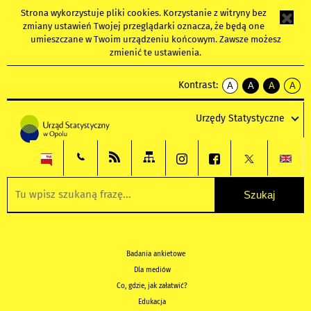
Strona wykorzystuje
pliki cookies
. Korzystanie z witryny bez
zmiany ustawień Twojej przeglądarki oznacza, że będą one
umieszczane w Twoim urządzeniu końcowym. Zawsze możesz
zmienić te ustawienia.
Kontrast:
A
A
A
A
kontrast
kontrast
kontrast
kontra
domyślny
biały
żółty
czarny
Urzędy Statystyczne
tekst
tekst
tekst
na
na
na
czarnym
czarnym
żółtym
Badania ankietowe
Dla mediów
Co, gdzie, jak załatwić?
Edukacja