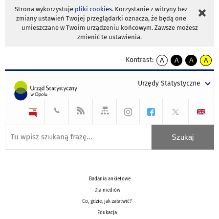
Strona wykorzystuje
pliki cookies
. Korzystanie z witryny bez
zmiany ustawień Twojej przeglądarki oznacza, że będą one
umieszczane w Twoim urządzeniu końcowym. Zawsze możesz
zmienić te ustawienia.
Kontrast:
A
A
A
A
kontrast
kontrast
kontrast
kontra
domyślny
biały
żółty
czarny
Urzędy Statystyczne
tekst
tekst
tekst
na
na
na
czarnym
czarnym
żółtym
Badania ankietowe
Dla mediów
Co, gdzie, jak załatwić?
Edukacja