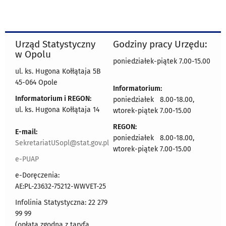
Urząd Statystyczny
Godziny pracy Urzędu:
w Opolu
poniedziałek-piątek 7.00-15.00
ul. ks. Hugona Kołłątaja 5B
45-064 Opole
Informatorium:
Informatorium i REGON:
poniedziałek 8.00-18.00,
ul. ks. Hugona Kołłątaja 14
wtorek-piątek 7.00-15.00
REGON:
E-mail:
poniedziałek 8.00-18.00,
SekretariatUSopl@stat.gov.pl
wtorek-piątek 7.00-15.00
e-PUAP
e-Doręczenia:
AE:PL-23632-75212-WWVET-25
Infolinia Statystyczna: 22 279
99 99
(opłata zgodna z taryfą