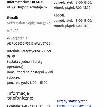
Informatorium i REGON:
poniedziałek 8.00-18.00,
ul. ks. Hugona Kołłątaja 14
wtorek-piątek 7.00-15.00
REGON:
E-mail:
poniedziałek 8.00-18.00,
SekretariatUSopl@stat.gov.pl
wtorek-piątek 7.00-15.00
e-PUAP
e-Doręczenia:
AE:PL-23632-75212-WWVET-25
Infolinia Statystyczna: 22 279
99 99
(opłata zgodna z taryfą
operatora)
Konsultanci są dostępni w dni
robocze:
pon.- pt.: godz. 8.00 - 15.00
Informacje
telefoniczne:
Urzędy statystyczne
Formularz zamawiania
Centrala: +48 77 423 01 10, 11