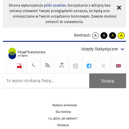
Strona wykorzystuje
pliki cookies
. Korzystanie z witryny bez
zmiany ustawień Twojej przeglądarki oznacza, że będą one
umieszczane w Twoim urządzeniu końcowym. Zawsze możesz
zmienić te ustawienia.
Kontrast:
A
A
A
A
kontrast
kontrast
kontrast
kontra
domyślny
biały
żółty
czarny
Urzędy Statystyczne
tekst
tekst
tekst
na
na
na
czarnym
czarnym
żółtym
Badania ankietowe
Dla mediów
Co, gdzie, jak załatwić?
Edukacja