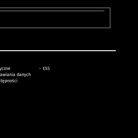
tyczne
ESS
awiania danych
stępności