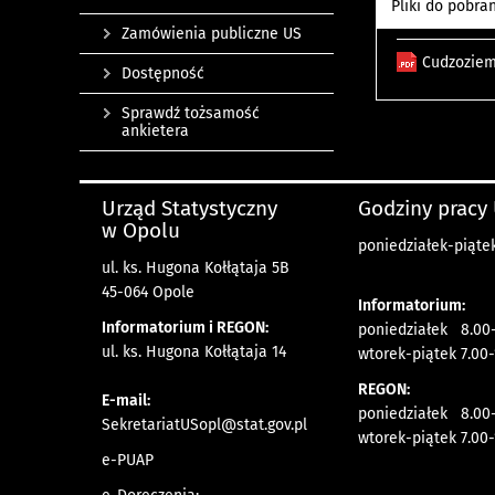
Pliki do pobra
Zamówienia publiczne US
Cudzoziem
Dostępność
Sprawdź tożsamość
ankietera
Urząd Statystyczny
Godziny pracy
w Opolu
poniedziałek-piątek
ul. ks. Hugona Kołłątaja 5B
45-064 Opole
Informatorium:
Informatorium i REGON:
poniedziałek 8.00-
ul. ks. Hugona Kołłątaja 14
wtorek-piątek 7.00-
REGON:
E-mail:
poniedziałek 8.00-
SekretariatUSopl@stat.gov.pl
wtorek-piątek 7.00-
e-PUAP