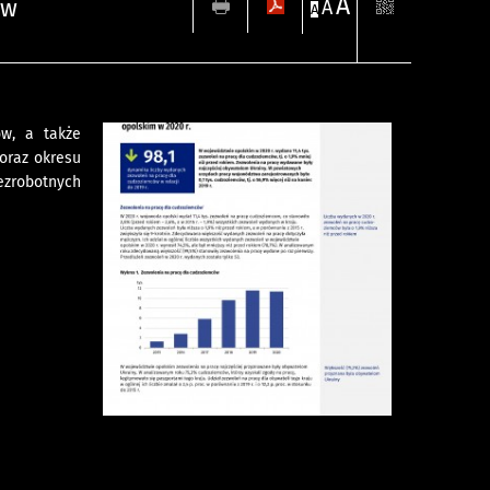
A
 w
A
A
w, a także
oraz okresu
zrobotnych