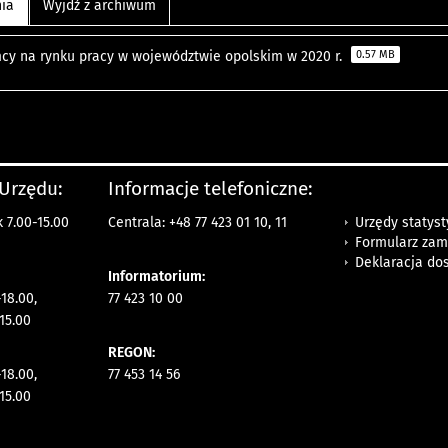
nia
Wyjdź z archiwum
cy na rynku pracy w województwie opolskim w 2020 r.
0.57 MB
 Urzędu:
Informacje telefoniczne:
Urzędy statys
 7.00-15.00
Centrala: +48 77 423 01 10, 11
Formularz zam
Deklaracja do
Informatorium:
18.00,
77 423 10 00
15.00
REGON:
18.00,
77 453 14 56
15.00