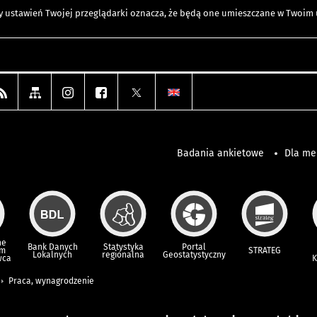
any ustawień Twojej przeglądarki oznacza, że będą one umieszczane w Twoi
Badania ankietowe
Dla m
ne
Bank Danych
Statystyka
Portal
um
STRATEG
Lokalnych
regionalna
Geostatystyczny
wca
K
Praca, wynagrodzenie