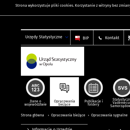
Strona wykorzystuje
pliki cookies
. Korzystanie z witryny bez zmi
Urzędy Statystyczne
Kontakt
BIP
Statystycz
Dane o
Opracowania
Publikacje i
Vademec
województwie
bieżące
foldery
Samorządo
Strona główna
Opracowania bieżące
Opracowania sygnalne
Informacje o Urzędzie