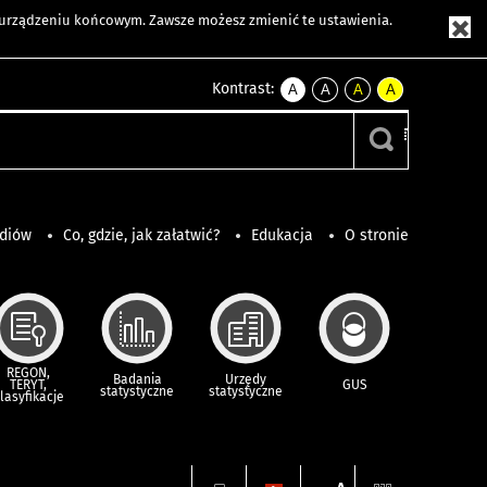
m urządzeniu końcowym. Zawsze możesz zmienić te ustawienia.
Kontrast:
A
A
A
A
kontrast
kontrast
kontrast
kontrast
domyślny
biały
żółty
czarny
tekst
tekst
tekst
na
na
na
czarnym
czarnym
żółtym
ediów
Co, gdzie, jak załatwić?
Edukacja
O stronie
REGON,
Badania
Urzędy
TERYT,
GUS
statystyczne
statystyczne
lasyfikacje