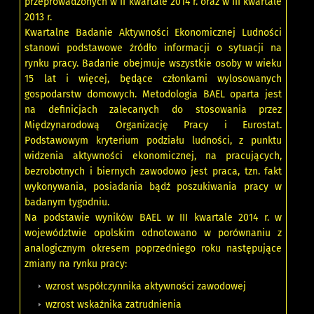
przeprowadzonych w II kwartale 2014 r. oraz w III kwartale
2013 r.
Kwartalne Badanie Aktywności Ekonomicznej Ludności
stanowi podstawowe źródło informacji o sytuacji na
rynku pracy. Badanie obejmuje wszystkie osoby w wieku
15 lat i więcej, będące członkami wylosowanych
gospodarstw domowych. Metodologia BAEL oparta jest
na definicjach zalecanych do stosowania przez
Międzynarodową Organizację Pracy i Eurostat.
Podstawowym kryterium podziału ludności, z punktu
widzenia aktywności ekonomicznej, na pracujących,
bezrobotnych i biernych zawodowo jest praca, tzn. fakt
wykonywania, posiadania bądź poszukiwania pracy w
badanym tygodniu.
Na podstawie wyników BAEL w III kwartale 2014 r. w
województwie opolskim odnotowano w porównaniu z
analogicznym okresem poprzedniego roku następujące
zmiany na rynku pracy:
wzrost współczynnika aktywności zawodowej
wzrost wskaźnika zatrudnienia