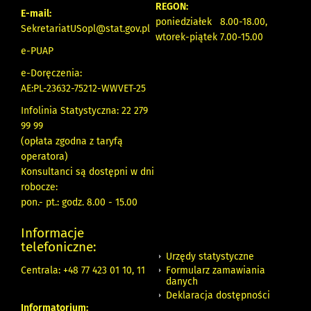
REGON:
E-mail:
poniedziałek 8.00-18.00,
SekretariatUSopl@stat.gov.pl
wtorek-piątek 7.00-15.00
e-PUAP
e-Doręczenia:
AE:PL-23632-75212-WWVET-25
Infolinia Statystyczna: 22 279
99 99
(opłata zgodna z taryfą
operatora)
Konsultanci są dostępni w dni
robocze:
pon.- pt.: godz. 8.00 - 15.00
Informacje
telefoniczne:
Urzędy statystyczne
Formularz zamawiania
Centrala: +48 77 423 01 10, 11
danych
Deklaracja dostępności
Informatorium: