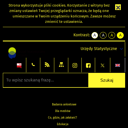
Strona wykorzystuje
pliki cookies
. Korzystanie z witryny bez
zmiany ustawień Twojej przeglądarki oznacza, że będą one
umieszczane w Twoim urządzeniu końcowym. Zawsze możesz
zmienić te ustawienia.
Kontrast:
A
A
A
A
kontrast
kontrast
kontrast
kontra
domyślny
biały
żółty
czarny
Urzędy Statystyczne
tekst
tekst
tekst
na
na
na
czarnym
czarnym
żółtym
Badania ankietowe
Dla mediów
Co, gdzie, jak załatwić?
Edukacja