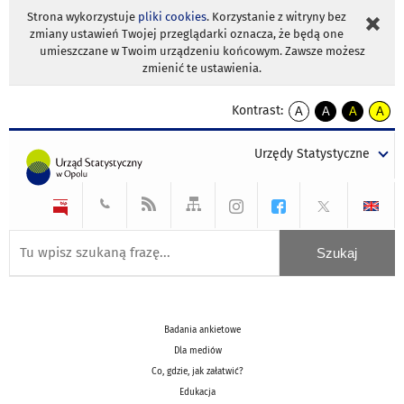
Strona wykorzystuje
pliki cookies
. Korzystanie z witryny bez
zmiany ustawień Twojej przeglądarki oznacza, że będą one
umieszczane w Twoim urządzeniu końcowym. Zawsze możesz
zmienić te ustawienia.
Kontrast:
A
A
A
A
kontrast
kontrast
kontrast
kontra
domyślny
biały
żółty
czarny
Urzędy Statystyczne
tekst
tekst
tekst
na
na
na
czarnym
czarnym
żółtym
Badania ankietowe
Dla mediów
Co, gdzie, jak załatwić?
Edukacja