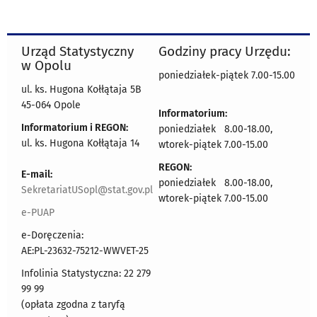
Urząd Statystyczny
Godziny pracy Urzędu:
w Opolu
poniedziałek-piątek 7.00-15.00
ul. ks. Hugona Kołłątaja 5B
45-064 Opole
Informatorium:
Informatorium i REGON:
poniedziałek 8.00-18.00,
ul. ks. Hugona Kołłątaja 14
wtorek-piątek 7.00-15.00
REGON:
E-mail:
poniedziałek 8.00-18.00,
SekretariatUSopl@stat.gov.pl
wtorek-piątek 7.00-15.00
e-PUAP
e-Doręczenia:
AE:PL-23632-75212-WWVET-25
Infolinia Statystyczna: 22 279
99 99
(opłata zgodna z taryfą