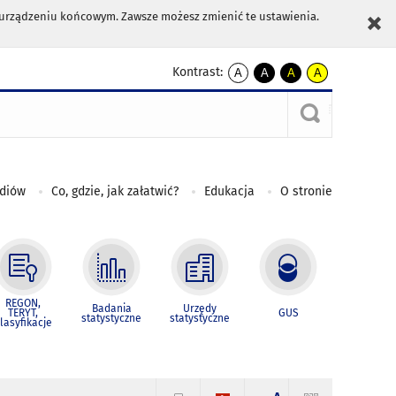
m urządzeniu końcowym. Zawsze możesz zmienić te ustawienia.
Kontrast:
A
A
A
A
kontrast
kontrast
kontrast
kontrast
domyślny
biały
żółty
czarny
tekst
tekst
tekst
na
na
na
czarnym
czarnym
żółtym
ediów
Co, gdzie, jak załatwić?
Edukacja
O stronie
REGON,
Badania
Urzędy
TERYT,
GUS
statystyczne
statystyczne
lasyfikacje