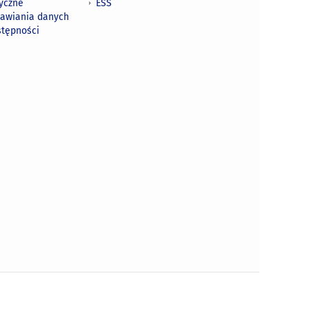
tyczne
ESS
awiania danych
stępności