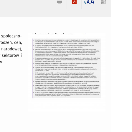
A
A
A
społeczno-
odzeń, cen,
 narodowej,
 sektorów i
w.