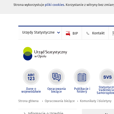
Strona wykorzystuje
pliki cookies
. Korzystanie z witryny bez zmi
Urzędy Statystyczne
Kontakt
BIP
Statystycz
Dane o
Opracowania
Publikacje i
Vademec
województwie
bieżące
foldery
Samorządo
Strona główna
Opracowania bieżące
Komunikaty i biuletyny
Informacje o Urzędzie