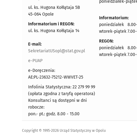
poniedziałek-piątek
ul. ks. Hugona Kołłątaja 5B
45-064 Opole
Informatorium:
Informatorium i REGON:
poniedziałek 8.00-
ul. ks. Hugona Kołłątaja 14
wtorek-piątek 7.00-
REGON:
E-mail:
poniedziałek 8.00-
SekretariatUSopl@stat.gov.pl
wtorek-piątek 7.00-
e-PUAP
e-Doręczenia:
AE:PL-23632-75212-WWVET-25
Infolinia Statystyczna: 22 279 99 99
(opłata zgodna z taryfą operatora)
Konsultanci są dostępni w dni
robocze:
pon.- pt.: godz. 8.00 - 15.00
Copyright © 1995-2026 Urząd Statystyczny w Opolu