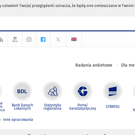
any ustawień Twojej przeglądarki oznacza, że będą one umieszczane w Twoi
Badania ankietowe
Dla m
ne
Bank Danych
Statystyka
Portal
um
STRATEG
Lokalnych
regionalna
Geostatystyczny
wca
K
Inne opracowania