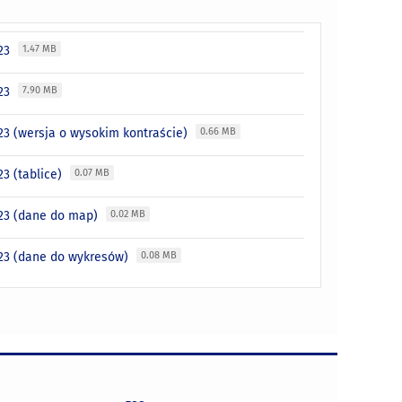
023
1.47 MB
023
7.90 MB
23 (wersja o wysokim kontraście)
0.66 MB
3 (tablice)
0.07 MB
023 (dane do map)
0.02 MB
023 (dane do wykresów)
0.08 MB