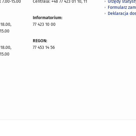
Urzędy statys
 7.00-15.00
Centrala: +48 77 423 01 10, 11
Formularz zam
Deklaracja do
Informatorium:
18.00,
77 423 10 00
15.00
REGON:
18.00,
77 453 14 56
15.00