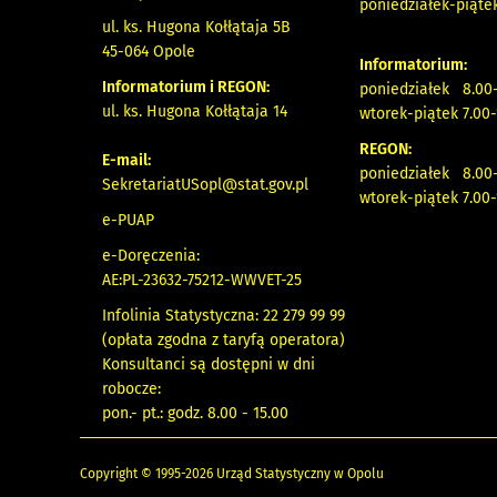
poniedziałek-piątek
ul. ks. Hugona Kołłątaja 5B
45-064 Opole
Informatorium:
Informatorium i REGON:
poniedziałek 8.00-
ul. ks. Hugona Kołłątaja 14
wtorek-piątek 7.00-
REGON:
E-mail:
poniedziałek 8.00-
SekretariatUSopl@stat.gov.pl
wtorek-piątek 7.00-
e-PUAP
e-Doręczenia:
AE:PL-23632-75212-WWVET-25
Infolinia Statystyczna: 22 279 99 99
(opłata zgodna z taryfą operatora)
Konsultanci są dostępni w dni
robocze:
pon.- pt.: godz. 8.00 - 15.00
Copyright © 1995-2026 Urząd Statystyczny w Opolu