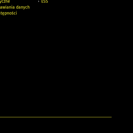
tyczne
ESS
awiania danych
stępności