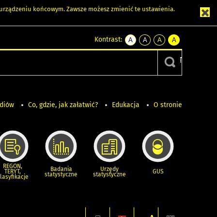
m urządzeniu końcowym. Zawsze możesz zmienić te ustawienia.
Kontrast:
A
A
A
A
kontrast
kontrast
kontrast
kontrast
domyślny
biały
żółty
czarny
tekst
tekst
tekst
na
na
na
czarnym
czarnym
żółtym
ediów
Co, gdzie, jak załatwić?
Edukacja
O stronie
REGON,
Badania
Urzędy
TERYT,
GUS
statystyczne
statystyczne
lasyfikacje