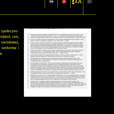
A
A
A
społeczno-
odzeń, cen,
 narodowej,
 sektorów i
w.