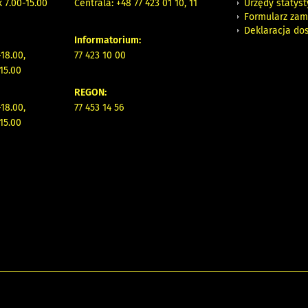
Urzędy statys
 7.00-15.00
Centrala: +48 77 423 01 10, 11
Formularz zam
Deklaracja do
Informatorium:
18.00,
77 423 10 00
15.00
REGON:
18.00,
77 453 14 56
15.00