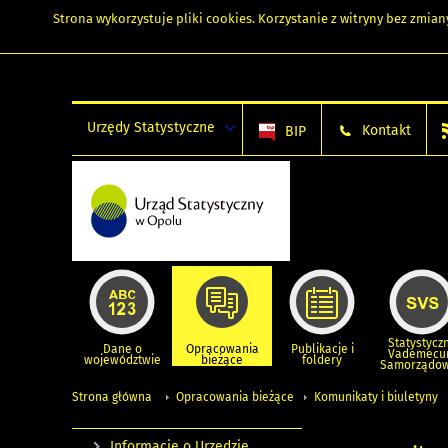
Strona wykorzystuje
pliki cookies
. Korzystanie z witryny bez zmi
Urzędy Statystyczne
Kontakt
BIP
Statystycz
Dane o
Opracowania
Publikacje i
Vademec
województwie
bieżące
foldery
Samorządo
Strona główna
Opracowania bieżące
Komunikaty i biuletyny
Informacje o Urzędzie