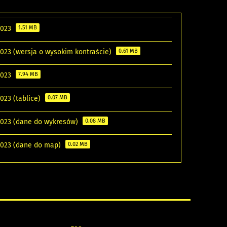
2023
1.51 MB
2023 (wersja o wysokim kontraście)
0.61 MB
2023
7.94 MB
023 (tablice)
0.07 MB
 2023 (dane do wykresów)
0.08 MB
 2023 (dane do map)
0.02 MB