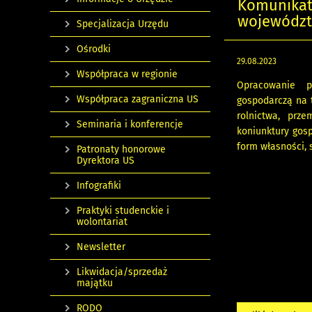
Komunikat 
województw
Specjalizacja Urzędu
Ośrodki
29.08.2023
Współpraca w regionie
Opracowanie p
Współpraca zagraniczna US
gospodarczą na 
rolnictwa, prz
Seminaria i konferencje
koniunktury gos
form własności, 
Patronaty honorowe
Dyrektora US
Infografiki
Praktyki studenckie i
wolontariat
Newsletter
Likwidacja/sprzedaż
majątku
RODO