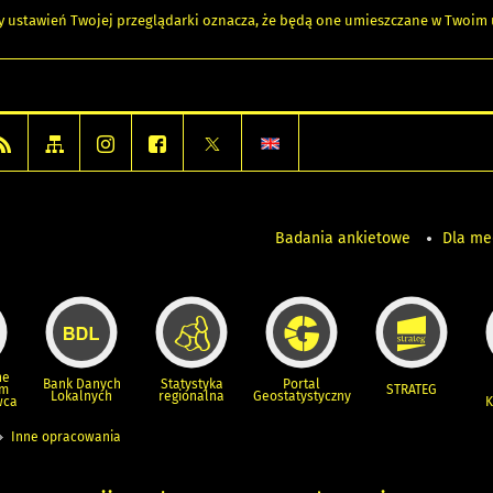
any ustawień Twojej przeglądarki oznacza, że będą one umieszczane w Twoi
Badania ankietowe
Dla m
ne
Bank Danych
Statystyka
Portal
um
STRATEG
Lokalnych
regionalna
Geostatystyczny
wca
K
Inne opracowania