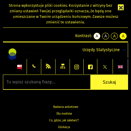
Strona wykorzystuje
pliki cookies
. Korzystanie z witryny bez
zmiany ustawień Twojej przeglądarki oznacza, że będą one
umieszczane w Twoim urządzeniu końcowym. Zawsze możesz
zmienić te ustawienia.
Kontrast:
A
A
A
A
kontrast
kontrast
kontrast
kontra
domyślny
biały
żółty
czarny
Urzędy Statystyczne
tekst
tekst
tekst
na
na
na
czarnym
czarnym
żółtym
Badania ankietowe
Dla mediów
Co, gdzie, jak załatwić?
Edukacja