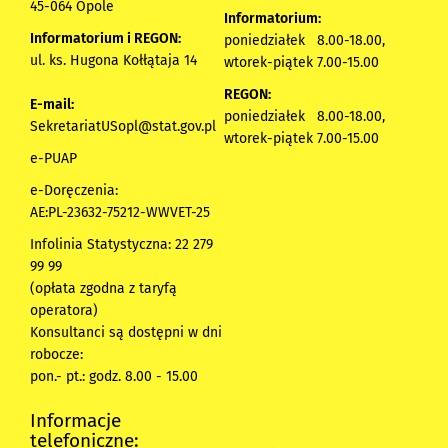
45-064 Opole
Informatorium:
Informatorium i REGON:
poniedziałek 8.00-18.00,
ul. ks. Hugona Kołłątaja 14
wtorek-piątek 7.00-15.00
REGON:
E-mail:
poniedziałek 8.00-18.00,
SekretariatUSopl@stat.gov.pl
wtorek-piątek 7.00-15.00
e-PUAP
e-Doręczenia:
AE:PL-23632-75212-WWVET-25
Infolinia Statystyczna: 22 279
99 99
(opłata zgodna z taryfą
operatora)
Konsultanci są dostępni w dni
robocze:
pon.- pt.: godz. 8.00 - 15.00
Informacje
telefoniczne: