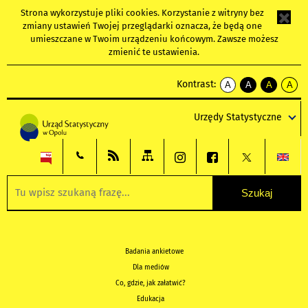
Strona wykorzystuje
pliki cookies
. Korzystanie z witryny bez
zmiany ustawień Twojej przeglądarki oznacza, że będą one
umieszczane w Twoim urządzeniu końcowym. Zawsze możesz
zmienić te ustawienia.
Kontrast:
A
A
A
A
kontrast
kontrast
kontrast
kontra
domyślny
biały
żółty
czarny
Urzędy Statystyczne
tekst
tekst
tekst
na
na
na
czarnym
czarnym
żółtym
Badania ankietowe
Dla mediów
Co, gdzie, jak załatwić?
Edukacja