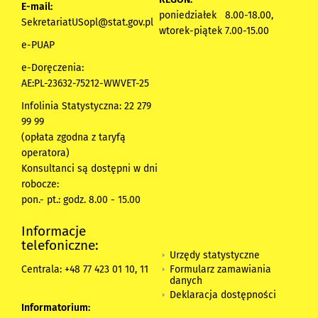
E-mail:
poniedziałek 8.00-18.00,
SekretariatUSopl@stat.gov.pl
wtorek-piątek 7.00-15.00
e-PUAP
e-Doręczenia:
AE:PL-23632-75212-WWVET-25
Infolinia Statystyczna: 22 279
99 99
(opłata zgodna z taryfą
operatora)
Konsultanci są dostępni w dni
robocze:
pon.- pt.: godz. 8.00 - 15.00
Informacje
telefoniczne:
Urzędy statystyczne
Formularz zamawiania
Centrala: +48 77 423 01 10, 11
danych
Deklaracja dostępności
Informatorium: