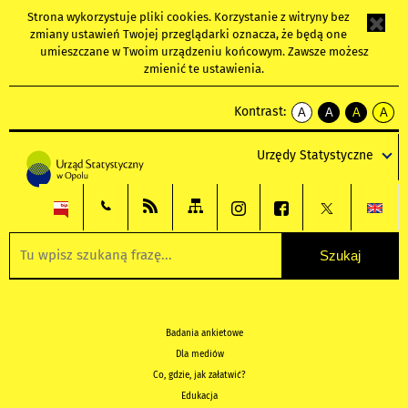
Strona wykorzystuje
pliki cookies
. Korzystanie z witryny bez
zmiany ustawień Twojej przeglądarki oznacza, że będą one
umieszczane w Twoim urządzeniu końcowym. Zawsze możesz
zmienić te ustawienia.
Kontrast:
A
A
A
A
kontrast
kontrast
kontrast
kontra
domyślny
biały
żółty
czarny
Urzędy Statystyczne
tekst
tekst
tekst
na
na
na
czarnym
czarnym
żółtym
Badania ankietowe
Dla mediów
Co, gdzie, jak załatwić?
Edukacja