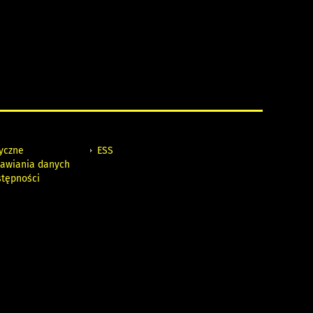
tyczne
ESS
awiania danych
stępności