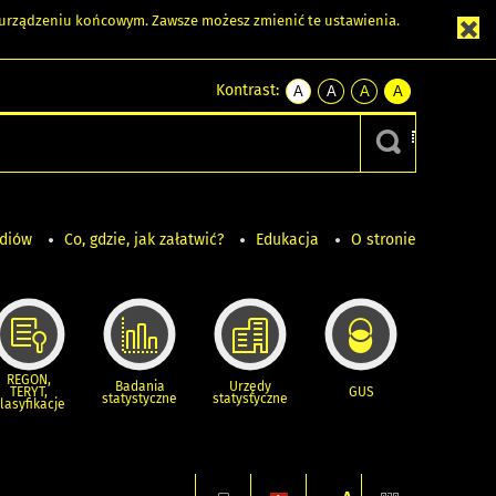
m urządzeniu końcowym. Zawsze możesz zmienić te ustawienia.
Kontrast:
A
A
A
A
kontrast
kontrast
kontrast
kontrast
domyślny
biały
żółty
czarny
tekst
tekst
tekst
na
na
na
czarnym
czarnym
żółtym
ediów
Co, gdzie, jak załatwić?
Edukacja
O stronie
REGON,
Badania
Urzędy
TERYT,
GUS
statystyczne
statystyczne
lasyfikacje