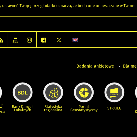
any ustawień Twojej przeglądarki oznacza, że będą one umieszczane w Twoi
Badania ankietowe
Dla m
ne
Bank Danych
Statystyka
Portal
um
STRATEG
Lokalnych
regionalna
Geostatystyczny
wca
K