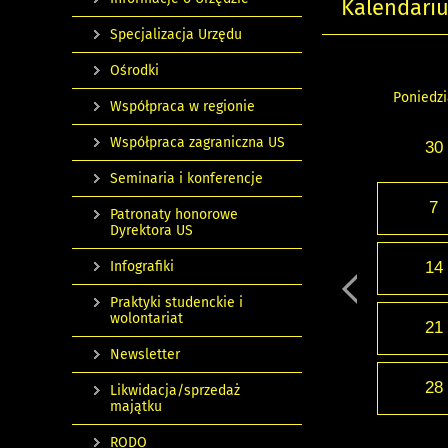
Kalendari
Specjalizacja Urzędu
Ośrodki
Poniedzi
Współpraca w regionie
Współpraca zagraniczna US
30
Seminaria i konferencje
7
Patronaty honorowe
Dyrektora US
Infografiki
14
Praktyki studenckie i
wolontariat
21
Newsletter
28
Likwidacja/sprzedaż
majątku
RODO