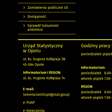
Zamówienia publiczne US
Dostępność
Sprawdź tożsamość
ankietera
Urząd Statystyczny
Godziny pracy
w Opolu
poniedziałek-piątek
ul. ks. Hugona Kołłątaja 5B
45-064 Opole
Informatorium:
Informatorium i REGON:
poniedziałek 8.00-
ul. ks. Hugona Kołłątaja 14
wtorek-piątek 7.00-
REGON:
E-mail:
poniedziałek 8.00-
SekretariatUSopl@stat.gov.pl
wtorek-piątek 7.00-
e-PUAP
e-Doręczenia: