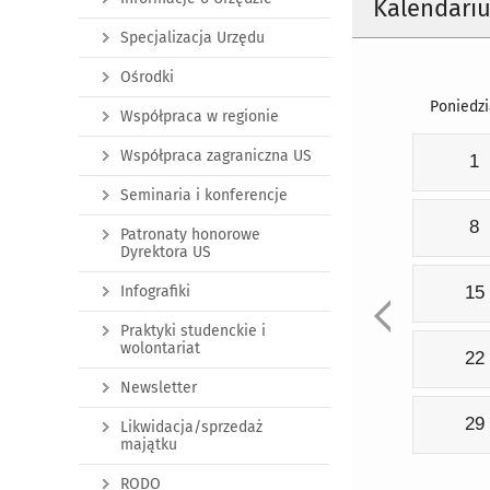
Kalendari
Specjalizacja Urzędu
Ośrodki
Poniedzi
Współpraca w regionie
Współpraca zagraniczna US
1
Seminaria i konferencje
8
Patronaty honorowe
Dyrektora US
Infografiki
15
Praktyki studenckie i
wolontariat
22
Newsletter
29
Likwidacja/sprzedaż
majątku
RODO