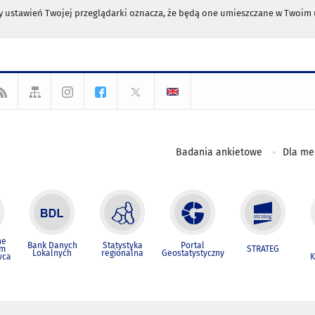
any ustawień Twojej przeglądarki oznacza, że będą one umieszczane w Twoi
Badania ankietowe
Dla m
ne
Bank Danych
Statystyka
Portal
um
STRATEG
Lokalnych
regionalna
Geostatystyczny
wca
K