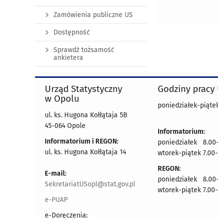
Zamówienia publiczne US
Dostępność
Sprawdź tożsamość
ankietera
Urząd Statystyczny
Godziny pracy
w Opolu
poniedziałek-piątek
ul. ks. Hugona Kołłątaja 5B
45-064 Opole
Informatorium:
Informatorium i REGON:
poniedziałek 8.00-
ul. ks. Hugona Kołłątaja 14
wtorek-piątek 7.00-
REGON:
E-mail:
poniedziałek 8.00-
SekretariatUSopl@stat.gov.pl
wtorek-piątek 7.00-
e-PUAP
e-Doręczenia: