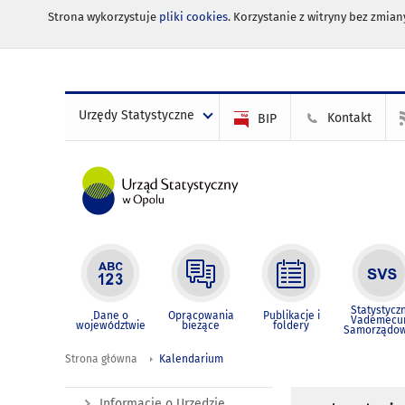
Strona wykorzystuje
pliki cookies
. Korzystanie z witryny bez zmi
Urzędy Statystyczne
Kontakt
BIP
Statystycz
Dane o
Opracowania
Publikacje i
Vademec
województwie
bieżące
foldery
Samorządo
Strona główna
Kalendarium
Informacje o Urzędzie