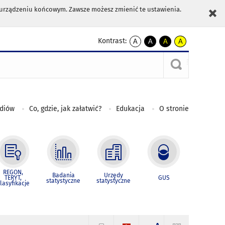
m urządzeniu końcowym. Zawsze możesz zmienić te ustawienia.
Kontrast:
A
A
A
A
kontrast
kontrast
kontrast
kontrast
domyślny
biały
żółty
czarny
tekst
tekst
tekst
na
na
na
czarnym
czarnym
żółtym
ediów
Co, gdzie, jak załatwić?
Edukacja
O stronie
REGON,
Badania
Urzędy
TERYT,
GUS
statystyczne
statystyczne
lasyfikacje