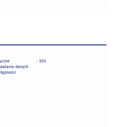
tyczne
ESS
awiania danych
stępności