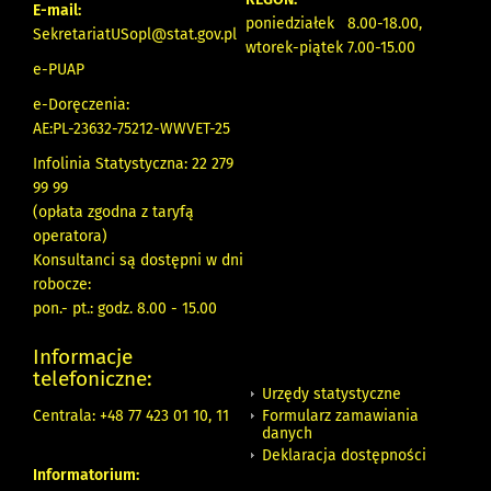
E-mail:
poniedziałek 8.00-18.00,
SekretariatUSopl@stat.gov.pl
wtorek-piątek 7.00-15.00
e-PUAP
e-Doręczenia:
AE:PL-23632-75212-WWVET-25
Infolinia Statystyczna: 22 279
99 99
(opłata zgodna z taryfą
operatora)
Konsultanci są dostępni w dni
robocze:
pon.- pt.: godz. 8.00 - 15.00
Informacje
telefoniczne:
Urzędy statystyczne
Formularz zamawiania
Centrala: +48 77 423 01 10, 11
danych
Deklaracja dostępności
Informatorium: