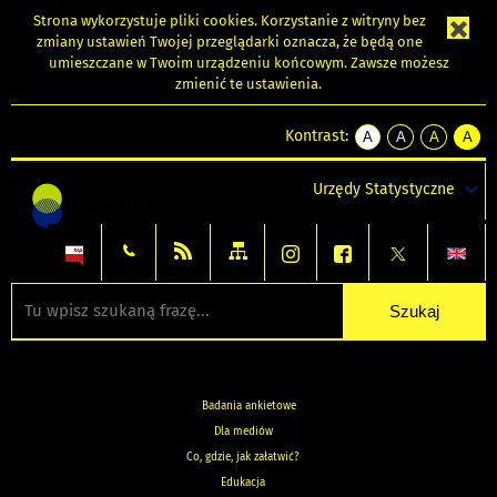
Strona wykorzystuje
pliki cookies
. Korzystanie z witryny bez
zmiany ustawień Twojej przeglądarki oznacza, że będą one
umieszczane w Twoim urządzeniu końcowym. Zawsze możesz
zmienić te ustawienia.
Kontrast:
A
A
A
A
kontrast
kontrast
kontrast
kontra
domyślny
biały
żółty
czarny
Urzędy Statystyczne
tekst
tekst
tekst
na
na
na
czarnym
czarnym
żółtym
Badania ankietowe
Dla mediów
Co, gdzie, jak załatwić?
Edukacja