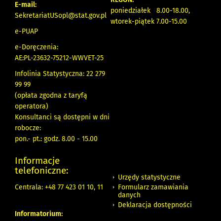
E-mail:
poniedziałek 8.00-18.00,
SekretariatUSopl@stat.gov.pl
wtorek-piątek 7.00-15.00
e-PUAP
e-Doręczenia:
AE:PL-23632-75212-WWVET-25
Infolinia Statystyczna: 22 279
99 99
(opłata zgodna z taryfą
operatora)
Konsultanci są dostępni w dni
robocze:
pon.- pt.: godz. 8.00 - 15.00
Informacje
telefoniczne:
Urzędy statystyczne
Formularz zamawiania
Centrala: +48 77 423 01 10, 11
danych
Deklaracja dostępności
Informatorium: