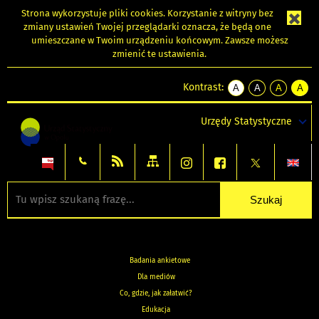
Strona wykorzystuje
pliki cookies
. Korzystanie z witryny bez
zmiany ustawień Twojej przeglądarki oznacza, że będą one
umieszczane w Twoim urządzeniu końcowym. Zawsze możesz
zmienić te ustawienia.
Kontrast:
A
A
A
A
kontrast
kontrast
kontrast
kontra
domyślny
biały
żółty
czarny
Urzędy Statystyczne
tekst
tekst
tekst
na
na
na
czarnym
czarnym
żółtym
Badania ankietowe
Dla mediów
Co, gdzie, jak załatwić?
Edukacja