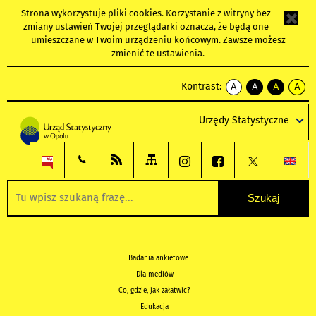
Strona wykorzystuje
pliki cookies
. Korzystanie z witryny bez
zmiany ustawień Twojej przeglądarki oznacza, że będą one
umieszczane w Twoim urządzeniu końcowym. Zawsze możesz
zmienić te ustawienia.
Kontrast:
A
A
A
A
kontrast
kontrast
kontrast
kontra
domyślny
biały
żółty
czarny
Urzędy Statystyczne
tekst
tekst
tekst
na
na
na
czarnym
czarnym
żółtym
Badania ankietowe
Dla mediów
Co, gdzie, jak załatwić?
Edukacja