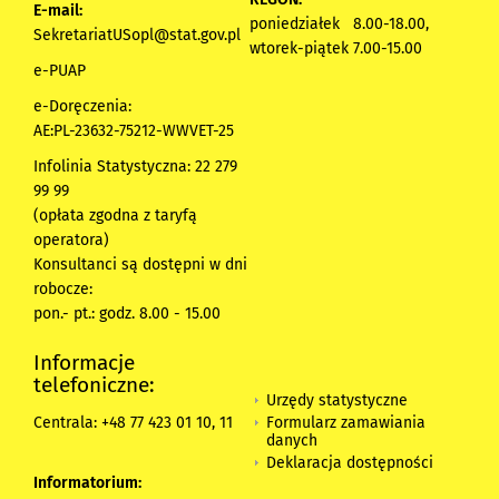
E-mail:
poniedziałek 8.00-18.00,
SekretariatUSopl@stat.gov.pl
wtorek-piątek 7.00-15.00
e-PUAP
e-Doręczenia:
AE:PL-23632-75212-WWVET-25
Infolinia Statystyczna: 22 279
99 99
(opłata zgodna z taryfą
operatora)
Konsultanci są dostępni w dni
robocze:
pon.- pt.: godz. 8.00 - 15.00
Informacje
telefoniczne:
Urzędy statystyczne
Formularz zamawiania
Centrala: +48 77 423 01 10, 11
danych
Deklaracja dostępności
Informatorium: