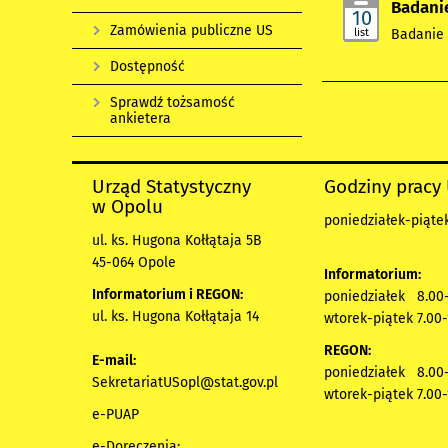
Badani
10
Zamówienia publiczne US
list
Badanie 
Dostępność
Sprawdź tożsamość
ankietera
Urząd Statystyczny
Godziny pracy
w Opolu
poniedziałek-piątek
ul. ks. Hugona Kołłątaja 5B
45-064 Opole
Informatorium:
Informatorium i REGON:
poniedziałek 8.00-
ul. ks. Hugona Kołłątaja 14
wtorek-piątek 7.00-
REGON:
E-mail:
poniedziałek 8.00-
SekretariatUSopl@stat.gov.pl
wtorek-piątek 7.00-
e-PUAP
e-Doręczenia: