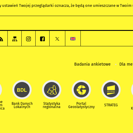
any ustawień Twojej przeglądarki oznacza, że będą one umieszczane w Twoi
Badania ankietowe
Dla m
ne
Bank Danych
Statystyka
Portal
um
STRATEG
Lokalnych
regionalna
Geostatystyczny
wca
K