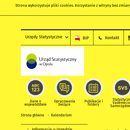
Strona wykorzystuje
pliki cookies
. Korzystanie z witryny bez zmi
Urzędy Statystyczne
Kontakt
BIP
Statystycz
Dane o
Opracowania
Publikacje i
Vademec
województwie
bieżące
foldery
Samorządo
Strona główna
Kalendarium
Informacje o Urzędzie