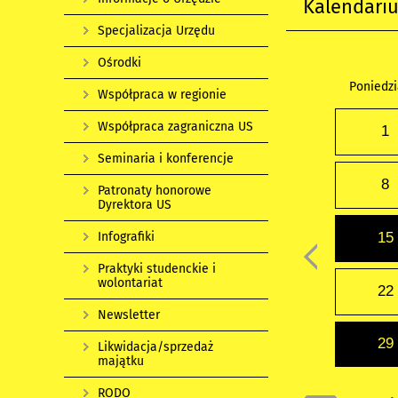
Kalendari
Specjalizacja Urzędu
Ośrodki
Poniedzi
Współpraca w regionie
Współpraca zagraniczna US
1
Seminaria i konferencje
8
Patronaty honorowe
Dyrektora US
Infografiki
15
Praktyki studenckie i
wolontariat
22
Newsletter
29
Likwidacja/sprzedaż
majątku
RODO