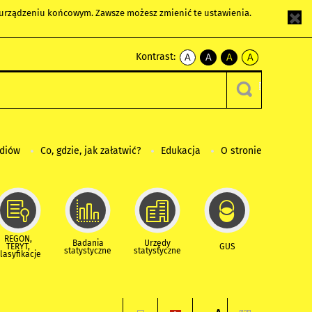
m urządzeniu końcowym. Zawsze możesz zmienić te ustawienia.
Kontrast:
A
A
A
A
kontrast
kontrast
kontrast
kontrast
domyślny
biały
żółty
czarny
tekst
tekst
tekst
na
na
na
czarnym
czarnym
żółtym
ediów
Co, gdzie, jak załatwić?
Edukacja
O stronie
REGON,
Badania
Urzędy
TERYT,
GUS
statystyczne
statystyczne
lasyfikacje