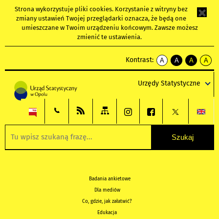
Strona wykorzystuje
pliki cookies
. Korzystanie z witryny bez
zmiany ustawień Twojej przeglądarki oznacza, że będą one
umieszczane w Twoim urządzeniu końcowym. Zawsze możesz
zmienić te ustawienia.
Kontrast:
A
A
A
A
kontrast
kontrast
kontrast
kontra
domyślny
biały
żółty
czarny
Urzędy Statystyczne
tekst
tekst
tekst
na
na
na
czarnym
czarnym
żółtym
Badania ankietowe
Dla mediów
Co, gdzie, jak załatwić?
Edukacja