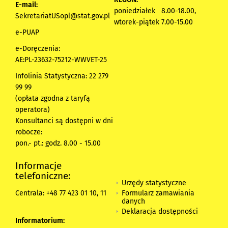
E-mail:
poniedziałek 8.00-18.00,
SekretariatUSopl@stat.gov.pl
wtorek-piątek 7.00-15.00
e-PUAP
e-Doręczenia:
AE:PL-23632-75212-WWVET-25
Infolinia Statystyczna: 22 279
99 99
(opłata zgodna z taryfą
operatora)
Konsultanci są dostępni w dni
robocze:
pon.- pt.: godz. 8.00 - 15.00
Informacje
telefoniczne:
Urzędy statystyczne
Formularz zamawiania
Centrala: +48 77 423 01 10, 11
danych
Deklaracja dostępności
Informatorium: