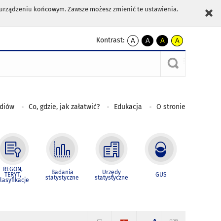
m urządzeniu końcowym. Zawsze możesz zmienić te ustawienia.
Kontrast:
A
A
A
A
kontrast
kontrast
kontrast
kontrast
domyślny
biały
żółty
czarny
tekst
tekst
tekst
na
na
na
czarnym
czarnym
żółtym
ediów
Co, gdzie, jak załatwić?
Edukacja
O stronie
REGON,
Badania
Urzędy
TERYT,
GUS
statystyczne
statystyczne
lasyfikacje