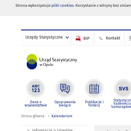
Strona wykorzystuje
pliki cookies
. Korzystanie z witryny bez zmi
Urzędy Statystyczne
Kontakt
BIP
Statystycz
Dane o
Opracowania
Publikacje i
Vademec
województwie
bieżące
foldery
Samorządo
Strona główna
Kalendarium
Informacje o Urzędzie