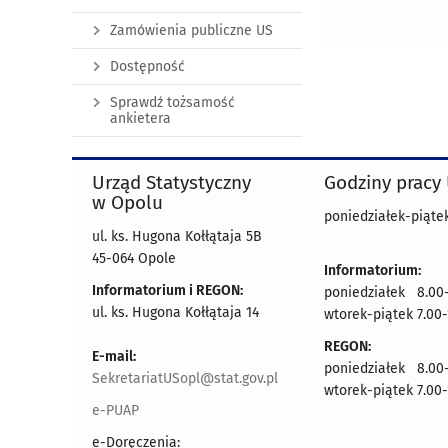
Zamówienia publiczne US
Dostępność
Sprawdź tożsamość
ankietera
Urząd Statystyczny
Godziny pracy
w Opolu
poniedziałek-piątek
ul. ks. Hugona Kołłątaja 5B
45-064 Opole
Informatorium:
Informatorium i REGON:
poniedziałek 8.00-
ul. ks. Hugona Kołłątaja 14
wtorek-piątek 7.00-
REGON:
E-mail:
poniedziałek 8.00-
SekretariatUSopl@stat.gov.pl
wtorek-piątek 7.00-
e-PUAP
e-Doręczenia: