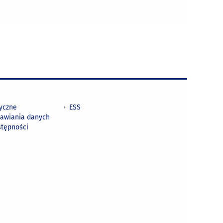
tyczne
ESS
awiania danych
stępności