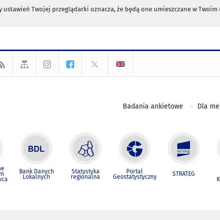
any ustawień Twojej przeglądarki oznacza, że będą one umieszczane w Twoi
Badania ankietowe
Dla m
ne
Bank Danych
Statystyka
Portal
um
STRATEG
Lokalnych
regionalna
Geostatystyczny
wca
K