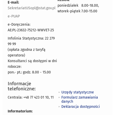
E-mail:
poniedziałek 8.00-18.00,
SekretariatUSopl@stat.gov.pl
wtorek-piątek 7.00-15.00
e-PUAP
e-Doręczenia:
AE:PL-23632-75212-WWVET-25
Infolinia Statystyczna: 22 279
99 99
(opłata zgodna z taryfą
operatora)
Konsultanci są dostępni w dni
robocze:
pon.- pt.: godz. 8.00 - 15.00
Informacje
telefoniczne:
Urzędy statystyczne
Formularz zamawiania
Centrala: +48 77 423 01 10, 11
danych
Deklaracja dostępności
Informatorium: