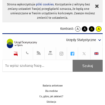
Strona wykorzystuje
pliki cookies
. Korzystanie z witryny bez
zmiany ustawień Twojej przeglądarki oznacza, że będą one
umieszczane w Twoim urządzeniu końcowym. Zawsze możesz
zmienić te ustawienia.
Kontrast:
A
A
A
A
kontrast
kontrast
kontrast
kontra
domyślny
biały
żółty
czarny
Urzędy Statystyczne
tekst
tekst
tekst
na
na
na
czarnym
czarnym
żółtym
Badania ankietowe
Dla mediów
Co, gdzie, jak załatwić?
Edukacja