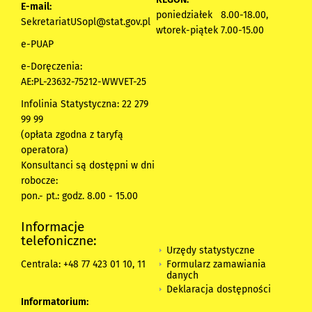
E-mail:
poniedziałek 8.00-18.00,
SekretariatUSopl@stat.gov.pl
wtorek-piątek 7.00-15.00
e-PUAP
e-Doręczenia:
AE:PL-23632-75212-WWVET-25
Infolinia Statystyczna: 22 279
99 99
(opłata zgodna z taryfą
operatora)
Konsultanci są dostępni w dni
robocze:
pon.- pt.: godz. 8.00 - 15.00
Informacje
telefoniczne:
Urzędy statystyczne
Formularz zamawiania
Centrala: +48 77 423 01 10, 11
danych
Deklaracja dostępności
Informatorium: