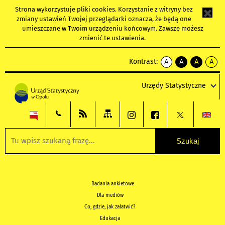
Strona wykorzystuje
pliki cookies
. Korzystanie z witryny bez
zmiany ustawień Twojej przeglądarki oznacza, że będą one
umieszczane w Twoim urządzeniu końcowym. Zawsze możesz
zmienić te ustawienia.
Kontrast:
A
A
A
A
kontrast
kontrast
kontrast
kontra
domyślny
biały
żółty
czarny
Urzędy Statystyczne
tekst
tekst
tekst
na
na
na
czarnym
czarnym
żółtym
Badania ankietowe
Dla mediów
Co, gdzie, jak załatwić?
Edukacja