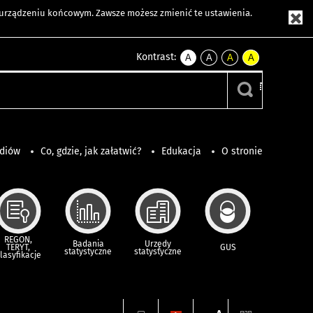
m urządzeniu końcowym. Zawsze możesz zmienić te ustawienia.
Kontrast:
A
A
A
A
kontrast
kontrast
kontrast
kontrast
domyślny
biały
żółty
czarny
tekst
tekst
tekst
na
na
na
czarnym
czarnym
żółtym
ediów
Co, gdzie, jak załatwić?
Edukacja
O stronie
REGON,
Badania
Urzędy
TERYT,
GUS
statystyczne
statystyczne
lasyfikacje