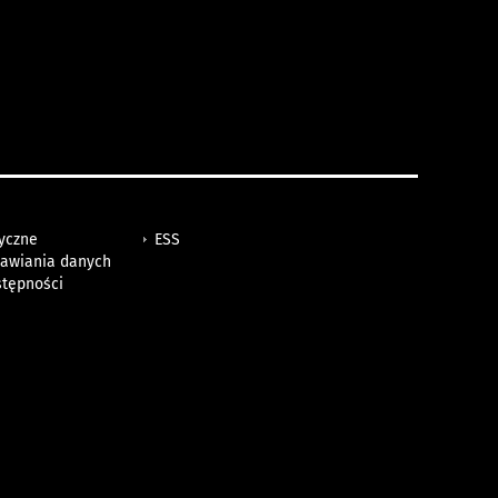
tyczne
ESS
awiania danych
stępności