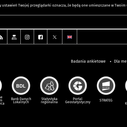
any ustawień Twojej przeglądarki oznacza, że będą one umieszczane w Twoi
Badania ankietowe
Dla m
ne
Bank Danych
Statystyka
Portal
um
STRATEG
Lokalnych
regionalna
Geostatystyczny
wca
K