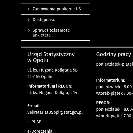
Zamówienia publiczne US
Dostępność
Sprawdź tożsamość
ankietera
Urząd Statystyczny
Godziny pracy
w Opolu
poniedziałek-piątek
ul. ks. Hugona Kołłątaja 5B
45-064 Opole
Informatorium:
Informatorium i REGON:
poniedziałek 8.00-
ul. ks. Hugona Kołłątaja 14
wtorek-piątek 7.00-
REGON:
E-mail:
poniedziałek 8.00-
SekretariatUSopl@stat.gov.pl
wtorek-piątek 7.00-
e-PUAP
e-Doręczenia: