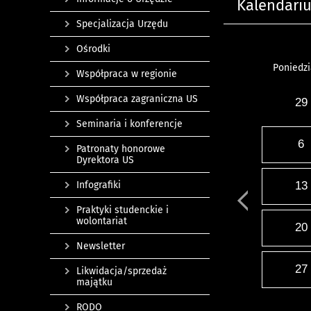
Kalendari
Specjalizacja Urzędu
Ośrodki
Poniedzi
Współpraca w regionie
Współpraca zagraniczna US
29
Seminaria i konferencje
6
Patronaty honorowe
Dyrektora US
Infografiki
13
Praktyki studenckie i
wolontariat
20
Newsletter
27
Likwidacja/sprzedaż
majątku
RODO