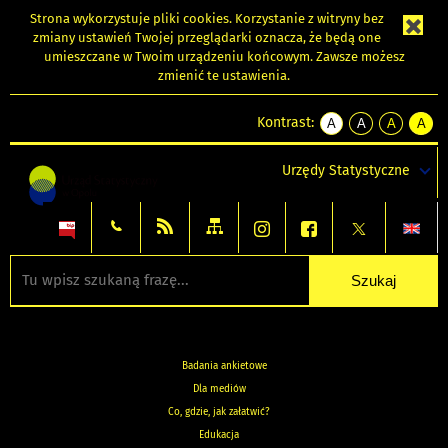
Strona wykorzystuje
pliki cookies
. Korzystanie z witryny bez
zmiany ustawień Twojej przeglądarki oznacza, że będą one
umieszczane w Twoim urządzeniu końcowym. Zawsze możesz
zmienić te ustawienia.
Kontrast:
A
A
A
A
kontrast
kontrast
kontrast
kontra
domyślny
biały
żółty
czarny
Urzędy Statystyczne
tekst
tekst
tekst
na
na
na
czarnym
czarnym
żółtym
Badania ankietowe
Dla mediów
Co, gdzie, jak załatwić?
Edukacja