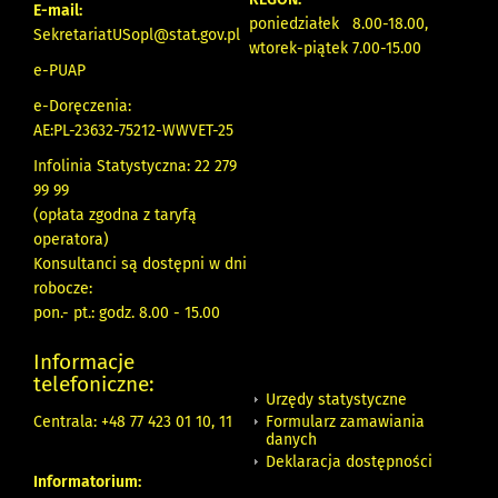
E-mail:
poniedziałek 8.00-18.00,
SekretariatUSopl@stat.gov.pl
wtorek-piątek 7.00-15.00
e-PUAP
e-Doręczenia:
AE:PL-23632-75212-WWVET-25
Infolinia Statystyczna: 22 279
99 99
(opłata zgodna z taryfą
operatora)
Konsultanci są dostępni w dni
robocze:
pon.- pt.: godz. 8.00 - 15.00
Informacje
telefoniczne:
Urzędy statystyczne
Formularz zamawiania
Centrala: +48 77 423 01 10, 11
danych
Deklaracja dostępności
Informatorium: