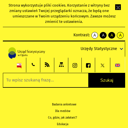
Strona wykorzystuje
pliki cookies
. Korzystanie z witryny bez
zmiany ustawień Twojej przeglądarki oznacza, że będą one
umieszczane w Twoim urządzeniu końcowym. Zawsze możesz
zmienić te ustawienia.
Kontrast:
A
A
A
A
kontrast
kontrast
kontrast
kontra
domyślny
biały
żółty
czarny
Urzędy Statystyczne
tekst
tekst
tekst
na
na
na
czarnym
czarnym
żółtym
Badania ankietowe
Dla mediów
Co, gdzie, jak załatwić?
Edukacja