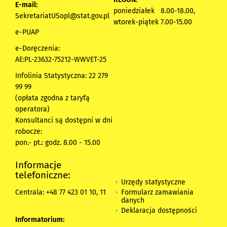
E-mail:
poniedziałek 8.00-18.00,
SekretariatUSopl@stat.gov.pl
wtorek-piątek 7.00-15.00
e-PUAP
e-Doręczenia:
AE:PL-23632-75212-WWVET-25
Infolinia Statystyczna: 22 279
99 99
(opłata zgodna z taryfą
operatora)
Konsultanci są dostępni w dni
robocze:
pon.- pt.: godz. 8.00 - 15.00
Informacje
telefoniczne:
Urzędy statystyczne
Formularz zamawiania
Centrala: +48 77 423 01 10, 11
danych
Deklaracja dostępności
Informatorium: