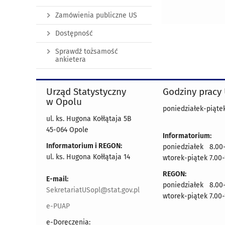
Zamówienia publiczne US
Dostępność
Sprawdź tożsamość
ankietera
Urząd Statystyczny
Godziny pracy
w Opolu
poniedziałek-piątek
ul. ks. Hugona Kołłątaja 5B
45-064 Opole
Informatorium:
Informatorium i REGON:
poniedziałek 8.00-
ul. ks. Hugona Kołłątaja 14
wtorek-piątek 7.00-
REGON:
E-mail:
poniedziałek 8.00-
SekretariatUSopl@stat.gov.pl
wtorek-piątek 7.00-
e-PUAP
e-Doręczenia: