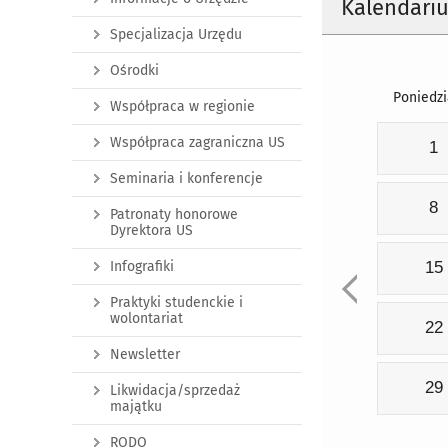
Kalendari
Specjalizacja Urzędu
Ośrodki
Poniedzi
Współpraca w regionie
Współpraca zagraniczna US
1
Seminaria i konferencje
8
Patronaty honorowe
Dyrektora US
Infografiki
15
Praktyki studenckie i
wolontariat
22
Newsletter
29
Likwidacja/sprzedaż
majątku
RODO