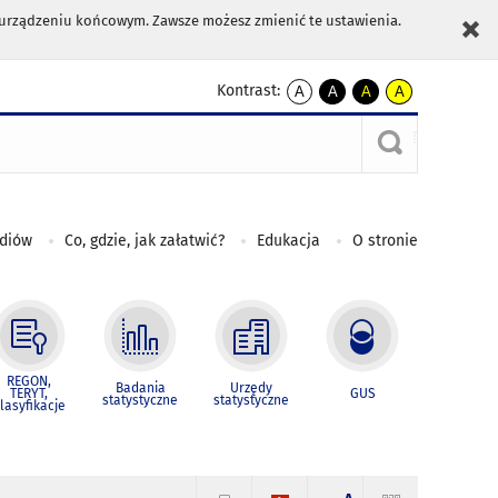
m urządzeniu końcowym. Zawsze możesz zmienić te ustawienia.
Kontrast:
A
A
A
A
kontrast
kontrast
kontrast
kontrast
domyślny
biały
żółty
czarny
tekst
tekst
tekst
na
na
na
czarnym
czarnym
żółtym
ediów
Co, gdzie, jak załatwić?
Edukacja
O stronie
REGON,
Badania
Urzędy
TERYT,
GUS
statystyczne
statystyczne
lasyfikacje