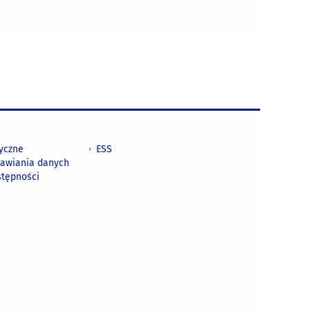
tyczne
ESS
awiania danych
stępności