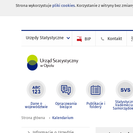
Strona wykorzystuje
pliki cookies
. Korzystanie z witryny bez zmi
Urzędy Statystyczne
Kontakt
BIP
Statystycz
Dane o
Opracowania
Publikacje i
Vademec
województwie
bieżące
foldery
Samorządo
Strona główna
Kalendarium
Informacje o Urzędzie