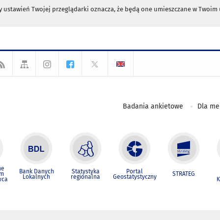
any ustawień Twojej przeglądarki oznacza, że będą one umieszczane w Twoi
Badania ankietowe
Dla m
ne
Bank Danych
Statystyka
Portal
um
STRATEG
Lokalnych
regionalna
Geostatystyczny
wca
K