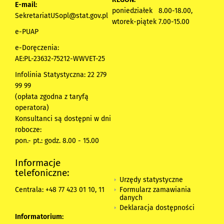
E-mail:
poniedziałek 8.00-18.00,
SekretariatUSopl@stat.gov.pl
wtorek-piątek 7.00-15.00
e-PUAP
e-Doręczenia:
AE:PL-23632-75212-WWVET-25
Infolinia Statystyczna: 22 279
99 99
(opłata zgodna z taryfą
operatora)
Konsultanci są dostępni w dni
robocze:
pon.- pt.: godz. 8.00 - 15.00
Informacje
telefoniczne:
Urzędy statystyczne
Formularz zamawiania
Centrala: +48 77 423 01 10, 11
danych
Deklaracja dostępności
Informatorium: