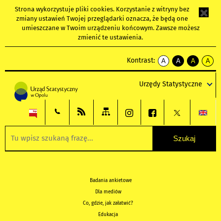
Strona wykorzystuje
pliki cookies
. Korzystanie z witryny bez
zmiany ustawień Twojej przeglądarki oznacza, że będą one
umieszczane w Twoim urządzeniu końcowym. Zawsze możesz
zmienić te ustawienia.
Kontrast:
A
A
A
A
kontrast
kontrast
kontrast
kontra
domyślny
biały
żółty
czarny
Urzędy Statystyczne
tekst
tekst
tekst
na
na
na
czarnym
czarnym
żółtym
Badania ankietowe
Dla mediów
Co, gdzie, jak załatwić?
Edukacja