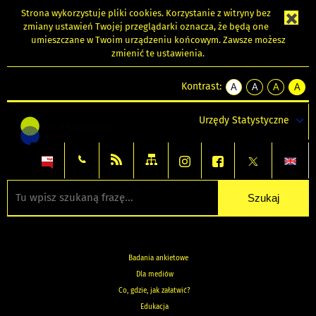
Strona wykorzystuje
pliki cookies
. Korzystanie z witryny bez
zmiany ustawień Twojej przeglądarki oznacza, że będą one
umieszczane w Twoim urządzeniu końcowym. Zawsze możesz
zmienić te ustawienia.
Kontrast:
A
A
A
A
kontrast
kontrast
kontrast
kontra
domyślny
biały
żółty
czarny
Urzędy Statystyczne
tekst
tekst
tekst
na
na
na
czarnym
czarnym
żółtym
Badania ankietowe
Dla mediów
Co, gdzie, jak załatwić?
Edukacja