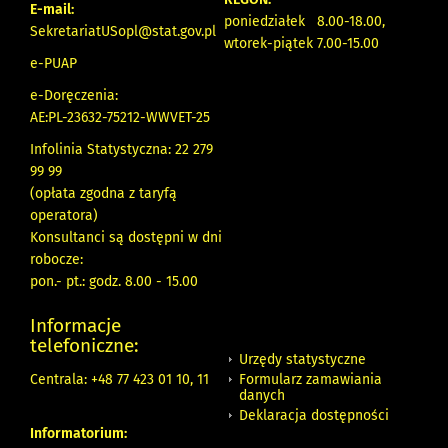
E-mail:
poniedziałek 8.00-18.00,
SekretariatUSopl@stat.gov.pl
wtorek-piątek 7.00-15.00
e-PUAP
e-Doręczenia:
AE:PL-23632-75212-WWVET-25
Infolinia Statystyczna: 22 279
99 99
(opłata zgodna z taryfą
operatora)
Konsultanci są dostępni w dni
robocze:
pon.- pt.: godz. 8.00 - 15.00
Informacje
telefoniczne:
Urzędy statystyczne
Formularz zamawiania
Centrala: +48 77 423 01 10, 11
danych
Deklaracja dostępności
Informatorium: