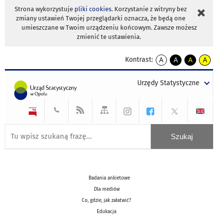
Strona wykorzystuje
pliki cookies
. Korzystanie z witryny bez
zmiany ustawień Twojej przeglądarki oznacza, że będą one
umieszczane w Twoim urządzeniu końcowym. Zawsze możesz
zmienić te ustawienia.
Kontrast:
A
A
A
A
kontrast
kontrast
kontrast
kontra
domyślny
biały
żółty
czarny
Urzędy Statystyczne
tekst
tekst
tekst
na
na
na
czarnym
czarnym
żółtym
Badania ankietowe
Dla mediów
Co, gdzie, jak załatwić?
Edukacja