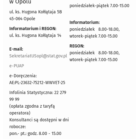
w Opolu
poniedziałek-piątek 7.00-15.00
ul. ks. Hugona Kołłątaja 5B
45-064 Opole
Informatorium:
Informatorium i REGON:
poniedziałek 8.00-18.00,
ul. ks. Hugona Kołłątaja 14
wtorek-piątek 7.00-15.00
REGON:
E-mail:
poniedziałek 8.00-18.00,
SekretariatUSopl@stat.gov.pl
wtorek-piątek 7.00-15.00
e-PUAP
e-Doręczenia:
AE:PL-23632-75212-WWVET-25
Infolinia Statystyczna: 22 279
99 99
(opłata zgodna z taryfą
operatora)
Konsultanci są dostępni w dni
robocze:
pon.- pt.: godz. 8.00 - 15.00