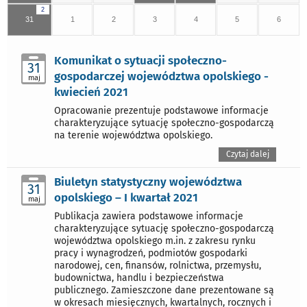
2
31
1
2
3
4
5
6
Komunikat o sytuacji społeczno-
31
gospodarczej województwa opolskiego -
maj
kwiecień 2021
Opracowanie prezentuje podstawowe informacje
charakteryzujące sytuację społeczno-gospodarczą
na terenie województwa opolskiego.
Czytaj dalej
Biuletyn statystyczny województwa
31
opolskiego – I kwartał 2021
maj
Publikacja zawiera podstawowe informacje
charakteryzujące sytuację społeczno-gospodarczą
województwa opolskiego m.in. z zakresu rynku
pracy i wynagrodzeń, podmiotów gospodarki
narodowej, cen, finansów, rolnictwa, przemysłu,
budownictwa, handlu i bezpieczeństwa
publicznego. Zamieszczone dane prezentowane są
w okresach miesięcznych, kwartalnych, rocznych i