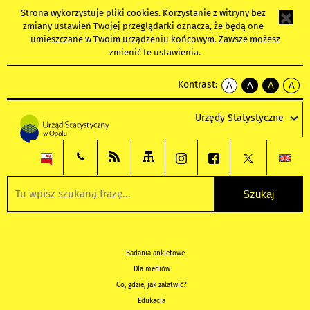
Strona wykorzystuje
pliki cookies
. Korzystanie z witryny bez
zmiany ustawień Twojej przeglądarki oznacza, że będą one
umieszczane w Twoim urządzeniu końcowym. Zawsze możesz
zmienić te ustawienia.
Kontrast:
A
A
A
A
kontrast
kontrast
kontrast
kontra
domyślny
biały
żółty
czarny
Urzędy Statystyczne
tekst
tekst
tekst
na
na
na
czarnym
czarnym
żółtym
Badania ankietowe
Dla mediów
Co, gdzie, jak załatwić?
Edukacja