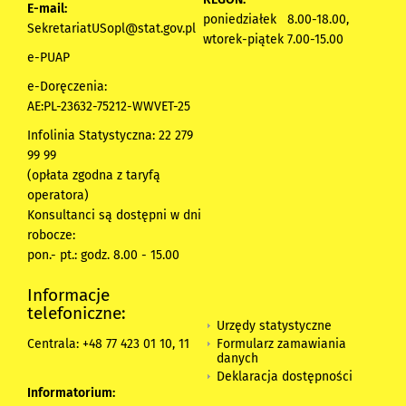
E-mail:
poniedziałek 8.00-18.00,
SekretariatUSopl@stat.gov.pl
wtorek-piątek 7.00-15.00
e-PUAP
e-Doręczenia:
AE:PL-23632-75212-WWVET-25
Infolinia Statystyczna: 22 279
99 99
(opłata zgodna z taryfą
operatora)
Konsultanci są dostępni w dni
robocze:
pon.- pt.: godz. 8.00 - 15.00
Informacje
telefoniczne:
Urzędy statystyczne
Formularz zamawiania
Centrala: +48 77 423 01 10, 11
danych
Deklaracja dostępności
Informatorium: