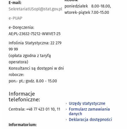
E-mail:
poniedziałek 8.00-18.00,
SekretariatUSopl@stat.gov.pl
wtorek-piątek 7.00-15.00
e-PUAP
e-Doręczenia:
AE:PL-23632-75212-WWVET-25
Infolinia Statystyczna: 22 279
99 99
(opłata zgodna z taryfą
operatora)
Konsultanci są dostępni w dni
robocze:
pon.- pt.: godz. 8.00 - 15.00
Informacje
telefoniczne:
Urzędy statystyczne
Formularz zamawiania
Centrala: +48 77 423 01 10, 11
danych
Deklaracja dostępności
Informatorium: