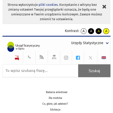
Strona wykorzystuje
pliki cookies
. Korzystanie z witryny bez
zmiany ustawień Twojej przeglądarki oznacza, że będą one
umieszczane w Twoim urządzeniu końcowym. Zawsze możesz
zmienić te ustawienia.
Kontrast:
A
A
A
A
kontrast
kontrast
kontrast
kontra
domyślny
biały
żółty
czarny
Urzędy Statystyczne
tekst
tekst
tekst
na
na
na
czarnym
czarnym
żółtym
Badania ankietowe
Dla mediów
Co, gdzie, jak załatwić?
Edukacja