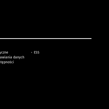
tyczne
ESS
awiania danych
stępności