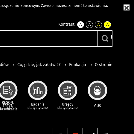
m urządzeniu końcowym. Zawsze możesz zmienić te ustawienia.
Kontrast:
A
A
A
A
kontrast
kontrast
kontrast
kontrast
domyślny
biały
żółty
czarny
tekst
tekst
tekst
na
na
na
czarnym
czarnym
żółtym
ediów
Co, gdzie, jak załatwić?
Edukacja
O stronie
REGON,
Badania
Urzędy
TERYT,
GUS
statystyczne
statystyczne
lasyfikacje