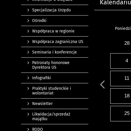
Kalendari
Specjalizacja Urzędu
Ośrodki
Poniedzi
Współpraca w regionie
Współpraca zagraniczna US
28
Seminaria i konferencje
4
Patronaty honorowe
Dyrektora US
Infografiki
11
Praktyki studenckie i
wolontariat
18
Newsletter
25
Likwidacja/sprzedaż
majątku
RODO