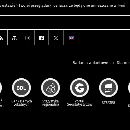
any ustawień Twojej przeglądarki oznacza, że będą one umieszczane w Twoi
Badania ankietowe
Dla m
ne
Bank Danych
Statystyka
Portal
um
STRATEG
Lokalnych
regionalna
Geostatystyczny
wca
K