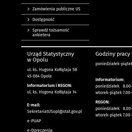
Zamówienia publiczne US
Dostępność
Sprawdź tożsamość
ankietera
Urząd Statystyczny
Godziny pracy
w Opolu
poniedziałek-piątek
ul. ks. Hugona Kołłątaja 5B
45-064 Opole
Informatorium:
Informatorium i REGON:
poniedziałek 8.00-
ul. ks. Hugona Kołłątaja 14
wtorek-piątek 7.00-
REGON:
E-mail:
poniedziałek 8.00-
SekretariatUSopl@stat.gov.pl
wtorek-piątek 7.00-
e-PUAP
e-Doręczenia: