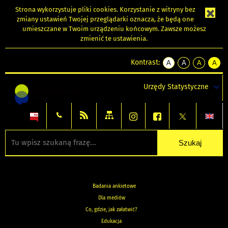
Strona wykorzystuje
pliki cookies
. Korzystanie z witryny bez
zmiany ustawień Twojej przeglądarki oznacza, że będą one
umieszczane w Twoim urządzeniu końcowym. Zawsze możesz
zmienić te ustawienia.
Kontrast:
A
A
A
A
kontrast
kontrast
kontrast
kontra
domyślny
biały
żółty
czarny
Urzędy Statystyczne
tekst
tekst
tekst
na
na
na
czarnym
czarnym
żółtym
Badania ankietowe
Dla mediów
Co, gdzie, jak załatwić?
Edukacja