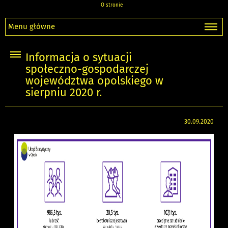
O stronie
Menu główne
Informacja o sytuacji
społeczno-gospodarczej
województwa opolskiego w
sierpniu 2020 r.
30.09.2020