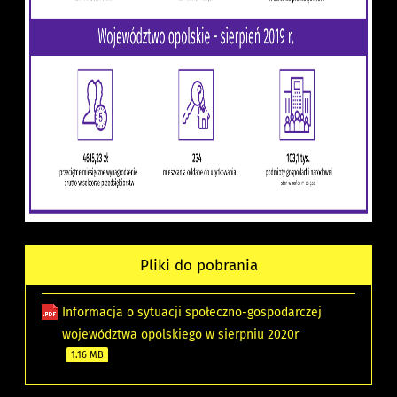
Pliki do pobrania
Informacja o sytuacji społeczno-gospodarczej
województwa opolskiego w sierpniu 2020r
1.16 MB