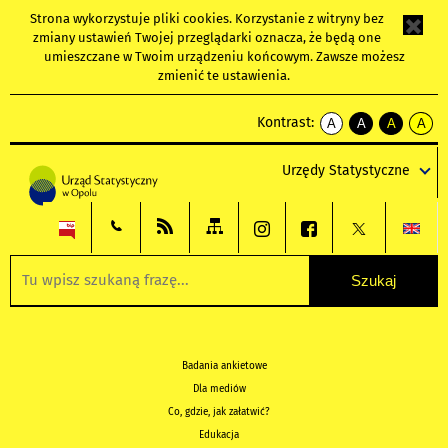
Strona wykorzystuje
pliki cookies
. Korzystanie z witryny bez
zmiany ustawień Twojej przeglądarki oznacza, że będą one
umieszczane w Twoim urządzeniu końcowym. Zawsze możesz
zmienić te ustawienia.
Kontrast:
A
A
A
A
kontrast
kontrast
kontrast
kontra
domyślny
biały
żółty
czarny
Urzędy Statystyczne
tekst
tekst
tekst
na
na
na
czarnym
czarnym
żółtym
Badania ankietowe
Dla mediów
Co, gdzie, jak załatwić?
Edukacja