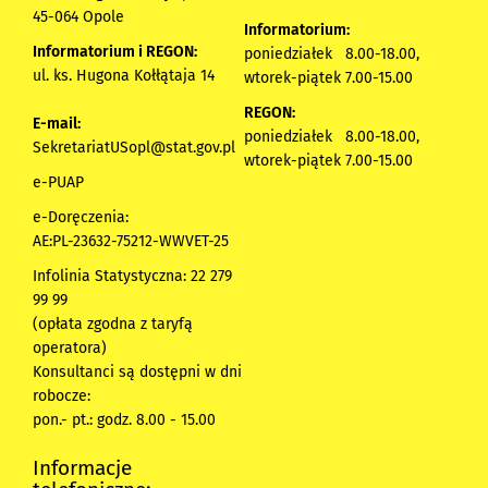
45-064 Opole
Informatorium:
Informatorium i REGON:
poniedziałek 8.00-18.00,
ul. ks. Hugona Kołłątaja 14
wtorek-piątek 7.00-15.00
REGON:
E-mail:
poniedziałek 8.00-18.00,
SekretariatUSopl@stat.gov.pl
wtorek-piątek 7.00-15.00
e-PUAP
e-Doręczenia:
AE:PL-23632-75212-WWVET-25
Infolinia Statystyczna: 22 279
99 99
(opłata zgodna z taryfą
operatora)
Konsultanci są dostępni w dni
robocze:
pon.- pt.: godz. 8.00 - 15.00
Informacje