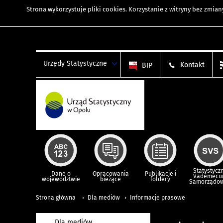
Strona wykorzystuje
pliki cookies
. Korzystanie z witryny bez zmi
Urzędy Statystyczne
Kontakt
BIP
Statystycz
Dane o
Opracowania
Publikacje i
Vademec
województwie
bieżące
foldery
Samorządo
Strona główna
Dla mediów
Informacje prasowe
Dla mediów