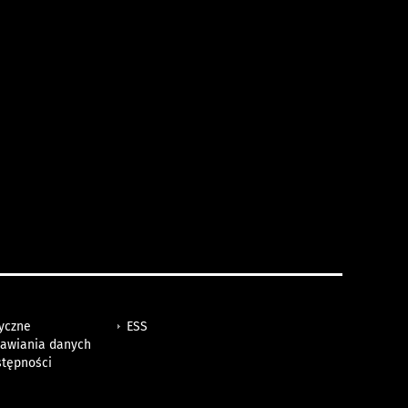
tyczne
ESS
awiania danych
stępności