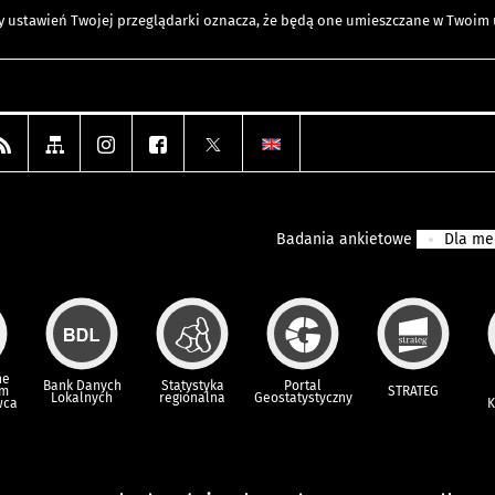
any ustawień Twojej przeglądarki oznacza, że będą one umieszczane w Twoi
Badania ankietowe
Dla m
ne
Bank Danych
Statystyka
Portal
um
STRATEG
Lokalnych
regionalna
Geostatystyczny
wca
K