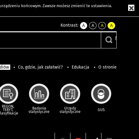
m urządzeniu końcowym. Zawsze możesz zmienić te ustawienia.
Kontrast:
A
A
A
A
kontrast
kontrast
kontrast
kontrast
domyślny
biały
żółty
czarny
tekst
tekst
tekst
na
na
na
czarnym
czarnym
żółtym
ediów
Co, gdzie, jak załatwić?
Edukacja
O stronie
REGON,
Badania
Urzędy
TERYT,
GUS
statystyczne
statystyczne
lasyfikacje