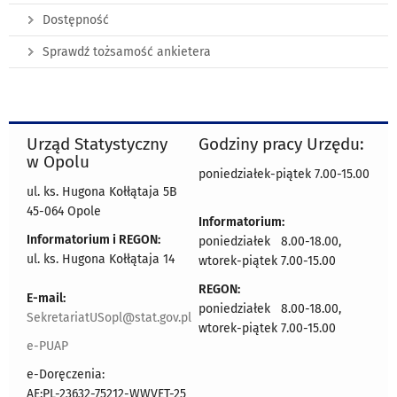
Dostępność
Sprawdź tożsamość ankietera
Urząd Statystyczny
Godziny pracy Urzędu:
w Opolu
poniedziałek-piątek 7.00-15.00
ul. ks. Hugona Kołłątaja 5B
45-064 Opole
Informatorium:
Informatorium i REGON:
poniedziałek 8.00-18.00,
ul. ks. Hugona Kołłątaja 14
wtorek-piątek 7.00-15.00
REGON:
E-mail:
poniedziałek 8.00-18.00,
SekretariatUSopl@stat.gov.pl
wtorek-piątek 7.00-15.00
e-PUAP
e-Doręczenia:
AE:PL-23632-75212-WWVET-25