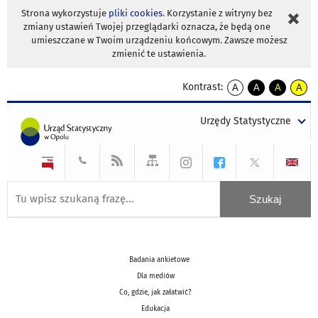
Strona wykorzystuje
pliki cookies
. Korzystanie z witryny bez
zmiany ustawień Twojej przeglądarki oznacza, że będą one
umieszczane w Twoim urządzeniu końcowym. Zawsze możesz
zmienić te ustawienia.
Kontrast:
A
A
A
A
kontrast
kontrast
kontrast
kontra
domyślny
biały
żółty
czarny
Urzędy Statystyczne
tekst
tekst
tekst
na
na
na
czarnym
czarnym
żółtym
Badania ankietowe
Dla mediów
Co, gdzie, jak załatwić?
Edukacja