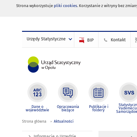
Strona wykorzystuje
pliki cookies
. Korzystanie z witryny bez zmi
Urzędy Statystyczne
Kontakt
BIP
Statystycz
Dane o
Opracowania
Publikacje i
Vademec
województwie
bieżące
foldery
Samorządo
Strona główna
Aktualności
Informacje o Urzędzie