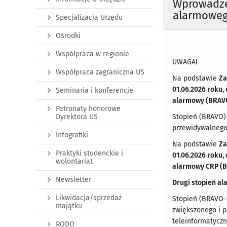
Wprowadze
alarmowe
Specjalizacja Urzędu
Ośrodki
Współpraca w regionie
UWAGA!
Współpraca zagraniczna US
Na podstawie
Za
01.06.2026 roku, 
Seminaria i konferencje
alarmowy (BRAV
Patronaty honorowe
Dyrektora US
Stopień (BRAVO) 
przewidywalnego 
Infografiki
Na podstawie
Za
Praktyki studenckie i
01.06.2026 roku, 
wolontariat
alarmowy CRP (
Newsletter
Drugi stopień a
Likwidacja/sprzedaż
Stopień (BRAVO-C
majątku
zwiększonego i 
teleinformatyczn
RODO