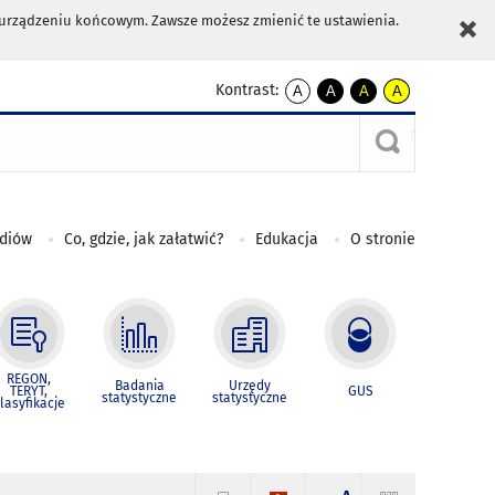
m urządzeniu końcowym. Zawsze możesz zmienić te ustawienia.
Kontrast:
A
A
A
A
kontrast
kontrast
kontrast
kontrast
domyślny
biały
żółty
czarny
tekst
tekst
tekst
na
na
na
czarnym
czarnym
żółtym
ediów
Co, gdzie, jak załatwić?
Edukacja
O stronie
REGON,
Badania
Urzędy
TERYT,
GUS
statystyczne
statystyczne
lasyfikacje