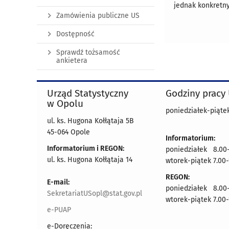
jednak konkretny
Zamówienia publiczne US
Dostępność
Sprawdź tożsamość
ankietera
Urząd Statystyczny
Godziny pracy
w Opolu
poniedziałek-piątek
ul. ks. Hugona Kołłątaja 5B
45-064 Opole
Informatorium:
Informatorium i REGON:
poniedziałek 8.00-
ul. ks. Hugona Kołłątaja 14
wtorek-piątek 7.00-
REGON:
E-mail:
poniedziałek 8.00-
SekretariatUSopl@stat.gov.pl
wtorek-piątek 7.00-
e-PUAP
e-Doręczenia: