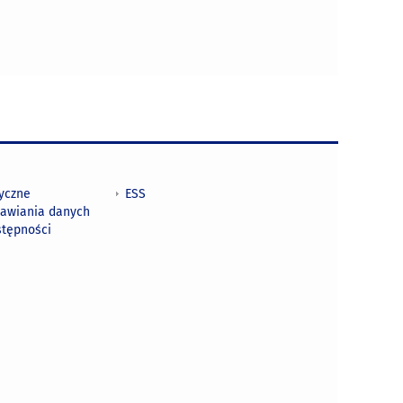
tyczne
ESS
awiania danych
stępności