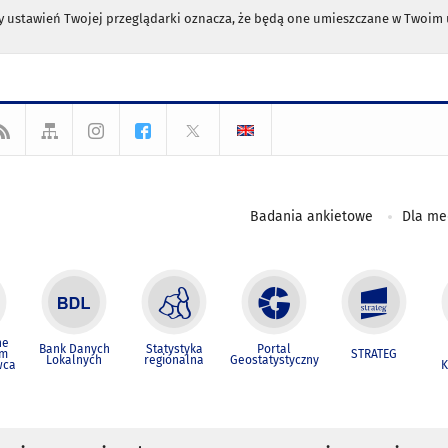
any ustawień Twojej przeglądarki oznacza, że będą one umieszczane w Twoi
Badania ankietowe
Dla m
ne
Bank Danych
Statystyka
Portal
um
STRATEG
Lokalnych
regionalna
Geostatystyczny
wca
K