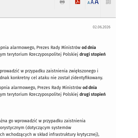
A
A
A
02.06.2026
opnia alarmowego, Prezes Rady Ministrów
od dnia
ym terytorium Rzeczypospolitej Polskiej
drugi stopień
prowadzić w przypadku zaistnienia zwiększonego i
nak konkretny cel ataku nie został zidentyfikowany.
opnia alarmowego, Prezes Rady Ministrów
od dnia
ym terytorium Rzeczypospolitej Polskiej
drugi stopień
ożna go wprowadzić w przypadku zaistnienia
rrorystycznym (dotyczącym systemów
h wchodzących w skład infrastruktury krytycznej),