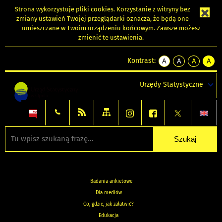
Strona wykorzystuje
pliki cookies
. Korzystanie z witryny bez
zmiany ustawień Twojej przeglądarki oznacza, że będą one
umieszczane w Twoim urządzeniu końcowym. Zawsze możesz
zmienić te ustawienia.
Kontrast:
A
A
A
A
kontrast
kontrast
kontrast
kontra
domyślny
biały
żółty
czarny
Urzędy Statystyczne
tekst
tekst
tekst
na
na
na
czarnym
czarnym
żółtym
Badania ankietowe
Dla mediów
Co, gdzie, jak załatwić?
Edukacja