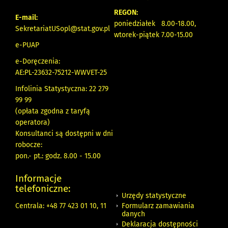
REGON:
E-mail:
poniedziałek 8.00-18.00,
SekretariatUSopl@stat.gov.pl
wtorek-piątek 7.00-15.00
e-PUAP
e-Doręczenia:
AE:PL-23632-75212-WWVET-25
Infolinia Statystyczna: 22 279
99 99
(opłata zgodna z taryfą
operatora)
Konsultanci są dostępni w dni
robocze:
pon.- pt.: godz. 8.00 - 15.00
Informacje
telefoniczne:
Urzędy statystyczne
Formularz zamawiania
Centrala: +48 77 423 01 10, 11
danych
Deklaracja dostępności