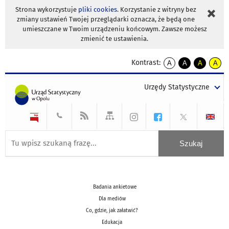
Strona wykorzystuje
pliki cookies
. Korzystanie z witryny bez
zmiany ustawień Twojej przeglądarki oznacza, że będą one
umieszczane w Twoim urządzeniu końcowym. Zawsze możesz
zmienić te ustawienia.
Kontrast:
A
A
A
A
kontrast
kontrast
kontrast
kontra
domyślny
biały
żółty
czarny
Urzędy Statystyczne
tekst
tekst
tekst
na
na
na
czarnym
czarnym
żółtym
Badania ankietowe
Dla mediów
Co, gdzie, jak załatwić?
Edukacja