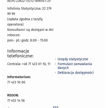
AE:PL-23632-75212-WWVET-25
Infolinia Statystyczna: 22 279
99 99
(opłata zgodna z taryfą
operatora)
Konsultanci są dostępni w dni
robocze:
pon.- pt.: godz. 8.00 - 15.00
Informacje
telefoniczne:
Urzędy statystyczne
Formularz zamawiania
Centrala: +48 77 423 01 10, 11
danych
Deklaracja dostępności
Informatorium:
77 423 10 00
REGON:
77 453 14 56
ESS