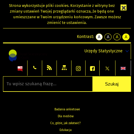
Strona wykorzystuje
pliki cookies
. Korzystanie z witryny bez
zmiany ustawień Twojej przeglądarki oznacza, że będą one
umieszczane w Twoim urządzeniu końcowym. Zawsze możesz
zmienić te ustawienia.
Kontrast:
A
A
A
A
kontrast
kontrast
kontrast
kontra
domyślny
biały
żółty
czarny
Urzędy Statystyczne
tekst
tekst
tekst
na
na
na
czarnym
czarnym
żółtym
Badania ankietowe
Dla mediów
Co, gdzie, jak załatwić?
Edukacja