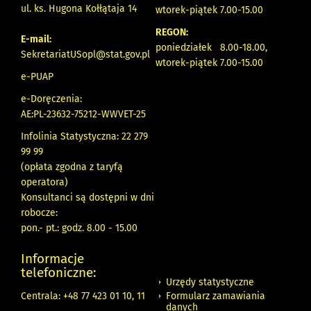
ul. ks. Hugona Kołłątaja 14
wtorek-piątek 7.00-15.00
REGON:
E-mail:
poniedziałek 8.00-18.00,
SekretariatUSopl@stat.gov.pl
wtorek-piątek 7.00-15.00
e-PUAP
e-Doręczenia:
AE:PL-23632-75212-WWVET-25
Infolinia Statystyczna: 22 279
99 99
(opłata zgodna z taryfą
operatora)
Konsultanci są dostępni w dni
robocze:
pon.- pt.: godz. 8.00 - 15.00
Informacje
telefoniczne:
Urzędy statystyczne
Formularz zamawiania
Centrala: +48 77 423 01 10, 11
danych