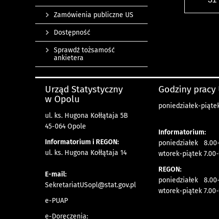
Zamówienia publiczne US
Dostępność
Sprawdź tożsamość
ankietera
Urząd Statystyczny
Godziny pracy
w Opolu
poniedziałek-piątek
ul. ks. Hugona Kołłątaja 5B
45-064 Opole
Informatorium:
Informatorium i REGON:
poniedziałek 8.00-
ul. ks. Hugona Kołłątaja 14
wtorek-piątek 7.00-
REGON:
E-mail:
poniedziałek 8.00-
SekretariatUSopl@stat.gov.pl
wtorek-piątek 7.00-
e-PUAP
e-Doręczenia: