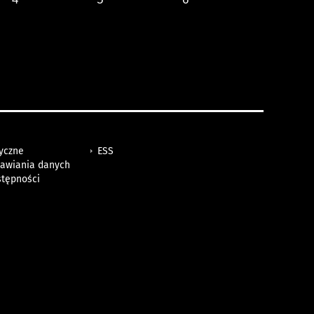
tyczne
ESS
awiania danych
stępności