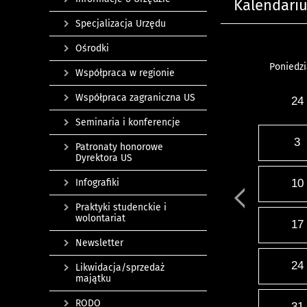
Kalendari
Specjalizacja Urzędu
Ośrodki
Poniedzi
Współpraca w regionie
Współpraca zagraniczna US
24
Seminaria i konferencje
3
Patronaty honorowe
Dyrektora US
Infografiki
10
Praktyki studenckie i
wolontariat
17
Newsletter
24
Likwidacja/sprzedaż
majątku
RODO
31