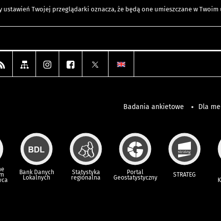
any ustawień Twojej przeglądarki oznacza, że będą one umieszczane w Twoi
Badania ankietowe
Dla m
ne
Bank Danych
Statystyka
Portal
um
STRATEG
Lokalnych
regionalna
Geostatystyczny
wca
K