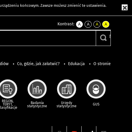
m urządzeniu końcowym. Zawsze możesz zmienić te ustawienia.
Kontrast:
A
A
A
A
kontrast
kontrast
kontrast
kontrast
domyślny
biały
żółty
czarny
tekst
tekst
tekst
na
na
na
czarnym
czarnym
żółtym
ediów
Co, gdzie, jak załatwić?
Edukacja
O stronie
REGON,
Badania
Urzędy
TERYT,
GUS
statystyczne
statystyczne
lasyfikacje