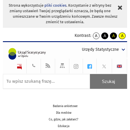
Strona wykorzystuje
pliki cookies
. Korzystanie z witryny bez
zmiany ustawień Twojej przeglądarki oznacza, że będą one
umieszczane w Twoim urządzeniu końcowym. Zawsze możesz
zmienić te ustawienia.
Kontrast:
A
A
A
A
kontrast
kontrast
kontrast
kontra
domyślny
biały
żółty
czarny
Urzędy Statystyczne
tekst
tekst
tekst
na
na
na
czarnym
czarnym
żółtym
Badania ankietowe
Dla mediów
Co, gdzie, jak załatwić?
Edukacja