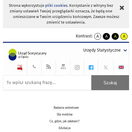
Strona wykorzystuje
pliki cookies
. Korzystanie z witryny bez
zmiany ustawień Twojej przeglądarki oznacza, że będą one
umieszczane w Twoim urządzeniu końcowym. Zawsze możesz
zmienić te ustawienia.
Kontrast:
A
A
A
A
kontrast
kontrast
kontrast
kontra
domyślny
biały
żółty
czarny
Urzędy Statystyczne
tekst
tekst
tekst
na
na
na
czarnym
czarnym
żółtym
Badania ankietowe
Dla mediów
Co, gdzie, jak załatwić?
Edukacja