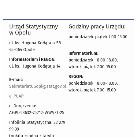
Urząd Statystyczny
Godziny pracy Urzędu:
w Opolu
poniedziałek-piątek 7.00-15.00
ul. ks. Hugona Kołłątaja 5B
45-064 Opole
Informatorium:
Informatorium i REGON:
poniedziałek 8.00-18.00,
ul. ks. Hugona Kołłątaja 14
wtorek-piątek 7.00-15.00
REGON:
E-mail:
poniedziałek 8.00-18.00,
SekretariatUSopl@stat.gov.pl
wtorek-piątek 7.00-15.00
e-PUAP
e-Doręczenia:
AE:PL-23632-75212-WWVET-25
Infolinia Statystyczna: 22 279
99 99
(opłata zgodna z taryfą