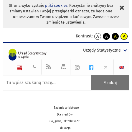
Strona wykorzystuje
pliki cookies
. Korzystanie z witryny bez
zmiany ustawień Twojej przeglądarki oznacza, że będą one
umieszczane w Twoim urządzeniu końcowym. Zawsze możesz
zmienić te ustawienia.
Kontrast:
A
A
A
A
kontrast
kontrast
kontrast
kontra
domyślny
biały
żółty
czarny
Urzędy Statystyczne
tekst
tekst
tekst
na
na
na
czarnym
czarnym
żółtym
Badania ankietowe
Dla mediów
Co, gdzie, jak załatwić?
Edukacja