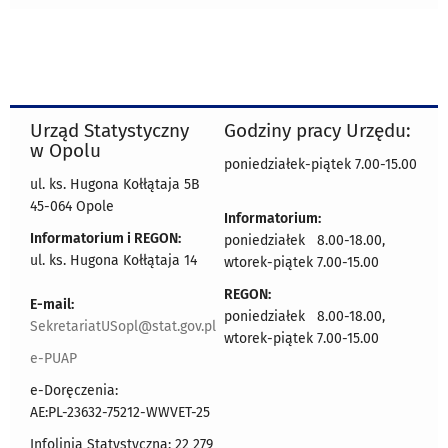
Urząd Statystyczny
Godziny pracy Urzędu:
w Opolu
poniedziałek-piątek 7.00-15.00
ul. ks. Hugona Kołłątaja 5B
45-064 Opole
Informatorium:
Informatorium i REGON:
poniedziałek 8.00-18.00,
ul. ks. Hugona Kołłątaja 14
wtorek-piątek 7.00-15.00
REGON:
E-mail:
poniedziałek 8.00-18.00,
SekretariatUSopl@stat.gov.pl
wtorek-piątek 7.00-15.00
e-PUAP
e-Doręczenia:
AE:PL-23632-75212-WWVET-25
Infolinia Statystyczna: 22 279