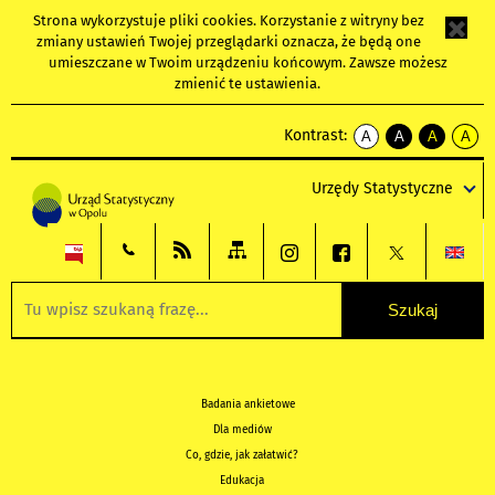
Strona wykorzystuje
pliki cookies
. Korzystanie z witryny bez
zmiany ustawień Twojej przeglądarki oznacza, że będą one
umieszczane w Twoim urządzeniu końcowym. Zawsze możesz
zmienić te ustawienia.
Kontrast:
A
A
A
A
kontrast
kontrast
kontrast
kontra
domyślny
biały
żółty
czarny
Urzędy Statystyczne
tekst
tekst
tekst
na
na
na
czarnym
czarnym
żółtym
Badania ankietowe
Dla mediów
Co, gdzie, jak załatwić?
Edukacja