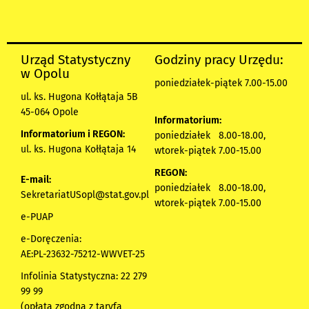
Urząd Statystyczny
Godziny pracy Urzędu:
w Opolu
poniedziałek-piątek 7.00-15.00
ul. ks. Hugona Kołłątaja 5B
45-064 Opole
Informatorium:
Informatorium i REGON:
poniedziałek 8.00-18.00,
ul. ks. Hugona Kołłątaja 14
wtorek-piątek 7.00-15.00
REGON:
E-mail:
poniedziałek 8.00-18.00,
SekretariatUSopl@stat.gov.pl
wtorek-piątek 7.00-15.00
e-PUAP
e-Doręczenia:
AE:PL-23632-75212-WWVET-25
Infolinia Statystyczna: 22 279
99 99
(opłata zgodna z taryfą