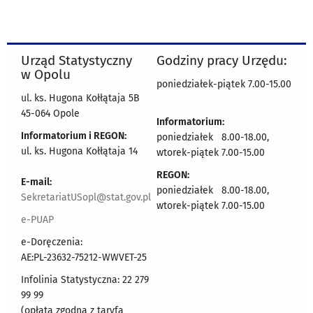
Urząd Statystyczny
Godziny pracy Urzędu:
w Opolu
poniedziałek-piątek 7.00-15.00
ul. ks. Hugona Kołłątaja 5B
45-064 Opole
Informatorium:
Informatorium i REGON:
poniedziałek 8.00-18.00,
ul. ks. Hugona Kołłątaja 14
wtorek-piątek 7.00-15.00
REGON:
E-mail:
poniedziałek 8.00-18.00,
SekretariatUSopl@stat.gov.pl
wtorek-piątek 7.00-15.00
e-PUAP
e-Doręczenia:
AE:PL-23632-75212-WWVET-25
Infolinia Statystyczna: 22 279
99 99
(opłata zgodna z taryfą