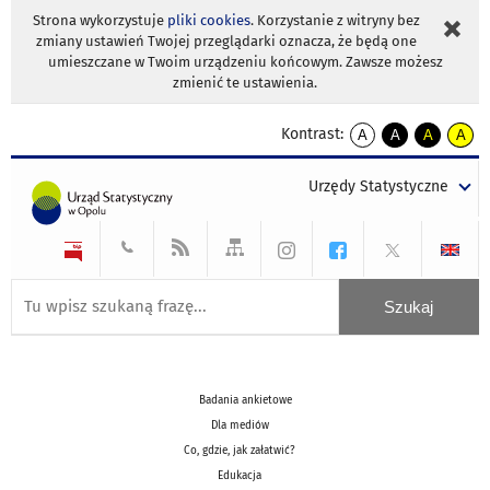
Strona wykorzystuje
pliki cookies
. Korzystanie z witryny bez
zmiany ustawień Twojej przeglądarki oznacza, że będą one
umieszczane w Twoim urządzeniu końcowym. Zawsze możesz
zmienić te ustawienia.
Kontrast:
A
A
A
A
kontrast
kontrast
kontrast
kontra
domyślny
biały
żółty
czarny
Urzędy Statystyczne
tekst
tekst
tekst
na
na
na
czarnym
czarnym
żółtym
Badania ankietowe
Dla mediów
Co, gdzie, jak załatwić?
Edukacja