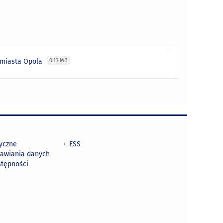
i miasta Opola
0.13 MB
tyczne
ESS
awiania danych
stępności