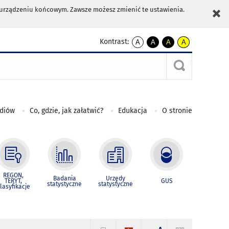
m urządzeniu końcowym. Zawsze możesz zmienić te ustawienia.
Kontrast:
A
A
A
A
kontrast
kontrast
kontrast
kontrast
domyślny
biały
żółty
czarny
tekst
tekst
tekst
na
na
na
czarnym
czarnym
żółtym
ediów
Co, gdzie, jak załatwić?
Edukacja
O stronie
REGON,
Badania
Urzędy
TERYT,
GUS
statystyczne
statystyczne
lasyfikacje