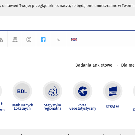
any ustawień Twojej przeglądarki oznacza, że będą one umieszczane w Twoi
Badania ankietowe
Dla m
ne
Bank Danych
Statystyka
Portal
um
STRATEG
Lokalnych
regionalna
Geostatystyczny
wca
K