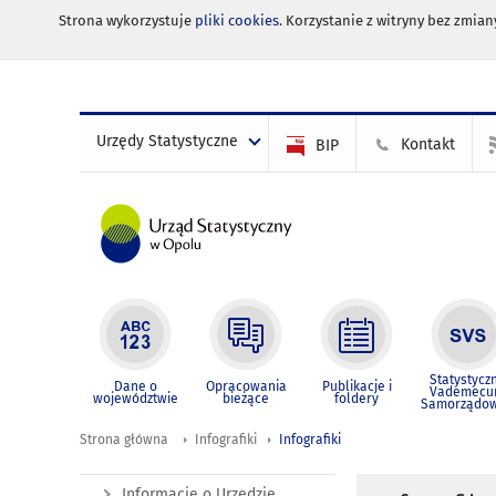
Strona wykorzystuje
pliki cookies
. Korzystanie z witryny bez zmi
Urzędy Statystyczne
Kontakt
BIP
Statystycz
Dane o
Opracowania
Publikacje i
Vademec
województwie
bieżące
foldery
Samorządo
Strona główna
Infografiki
Infografiki
Informacje o Urzędzie