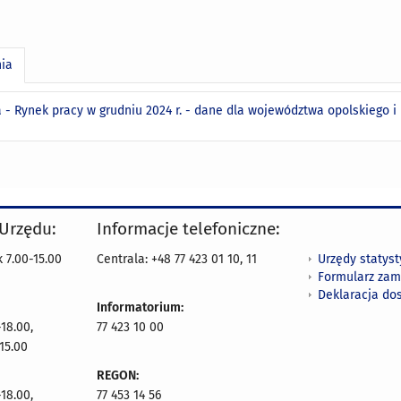
nia
a - Rynek pracy w grudniu 2024 r. - dane dla województwa opolskiego 
 Urzędu:
Informacje telefoniczne:
Urzędy statys
 7.00-15.00
Centrala: +48 77 423 01 10, 11
Formularz zam
Deklaracja do
Informatorium:
18.00,
77 423 10 00
15.00
REGON:
18.00,
77 453 14 56