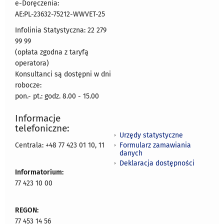
e-Doręczenia:
AE:PL-23632-75212-WWVET-25
Infolinia Statystyczna: 22 279
99 99
(opłata zgodna z taryfą
operatora)
Konsultanci są dostępni w dni
robocze:
pon.- pt.: godz. 8.00 - 15.00
Informacje
telefoniczne:
Urzędy statystyczne
Formularz zamawiania
Centrala: +48 77 423 01 10, 11
danych
Deklaracja dostępności
Informatorium:
77 423 10 00
REGON:
77 453 14 56