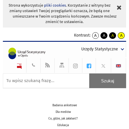
Strona wykorzystuje
pliki cookies
. Korzystanie z witryny bez
zmiany ustawień Twojej przeglądarki oznacza, że będą one
umieszczane w Twoim urządzeniu końcowym. Zawsze możesz
zmienić te ustawienia.
Kontrast:
A
A
A
A
kontrast
kontrast
kontrast
kontra
domyślny
biały
żółty
czarny
Urzędy Statystyczne
tekst
tekst
tekst
na
na
na
czarnym
czarnym
żółtym
Badania ankietowe
Dla mediów
Co, gdzie, jak załatwić?
Edukacja