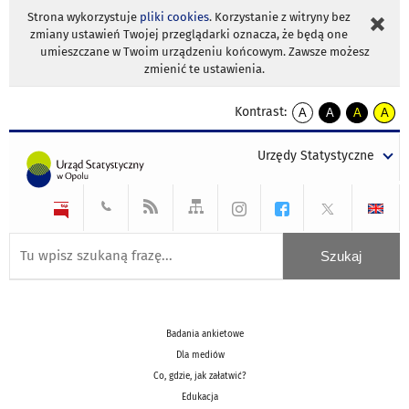
Strona wykorzystuje
pliki cookies
. Korzystanie z witryny bez
zmiany ustawień Twojej przeglądarki oznacza, że będą one
umieszczane w Twoim urządzeniu końcowym. Zawsze możesz
zmienić te ustawienia.
Kontrast:
A
A
A
A
kontrast
kontrast
kontrast
kontra
domyślny
biały
żółty
czarny
Urzędy Statystyczne
tekst
tekst
tekst
na
na
na
czarnym
czarnym
żółtym
Badania ankietowe
Dla mediów
Co, gdzie, jak załatwić?
Edukacja