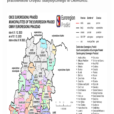
pracowników Urzędu Statystycznego w Ołomuńcu.