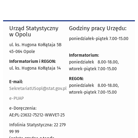
Urząd Statystyczny
Godziny pracy Urzędu:
w Opolu
poniedziałek-piątek 7.00-15.00
ul. ks. Hugona Kołłątaja 5B
45-064 Opole
Informatorium:
Informatorium i REGON:
poniedziałek 8.00-18.00,
ul. ks. Hugona Kołłątaja 14
wtorek-piątek 7.00-15.00
REGON:
E-mail:
poniedziałek 8.00-18.00,
SekretariatUSopl@stat.gov.pl
wtorek-piątek 7.00-15.00
e-PUAP
e-Doręczenia:
AE:PL-23632-75212-WWVET-25
Infolinia Statystyczna: 22 279
99 99